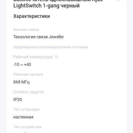
LightSwitch 1-gang черный
Характеристики
Каналы связи
Технология связи Jeweller
Напряжение питания/источник питания
Рабочая температура, °C
-10 ~ +40
Рабочая частота
868 МГц
Степень защиты
IP20
Тип установки
настенная
Тип устройства