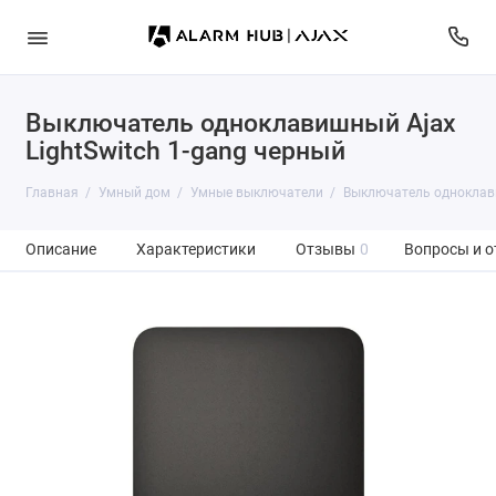
Выключатель одноклавишный Ajax
LightSwitch 1-gang черный
Главная
Умный дом
Умные выключатели
Выключатель одноклави
Описание
Характеристики
Отзывы
0
Вопросы и о