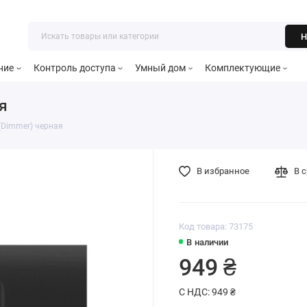
Н
ние
Контроль доступа
Умный дом
Комплектующие
я
 (Dimmer) черная
В избранное
В 
Код товара: 73175
В наличии
949 ₴
С НДС: 949 ₴