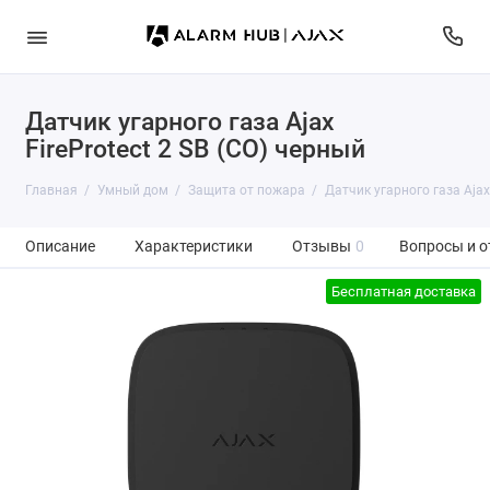
Датчик угарного газа Ajax
FireProtect 2 SB (CO) черный
Главная
Умный дом
Защита от пожара
Датчик угарного газа Ajax 
Описание
Характеристики
Отзывы
0
Вопросы и о
Бесплатная доставка