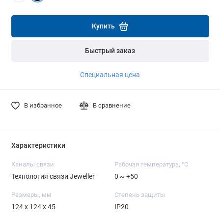
Подробнее
Подробнее
Купить
Быстрый заказ
Специальная цена
В избранное
В сравнение
Характеристики
Каналы связи
Рабочая температура, °C
Технология связи Jeweller
0 ~ +50
Размеры, мм
Степень защиты
124 x 124 x 45
IP20