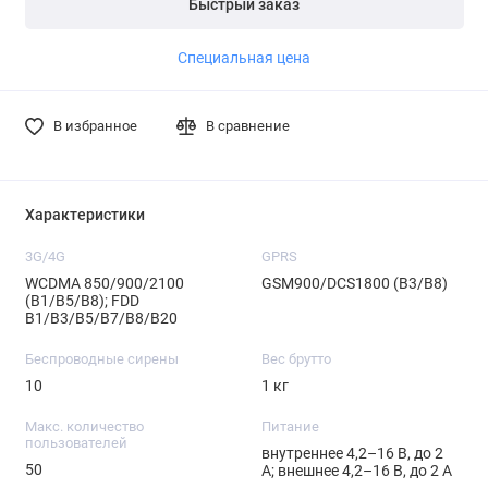
Быстрый заказ
Специальная цена
В избранное
В сравнение
Характеристики
3G/4G
GPRS
WCDMA 850/900/2100
GSM900/DCS1800 (B3/B8)
(B1/B5/B8); FDD
B1/B3/B5/B7/B8/B20
Беспроводные сирены
Вес брутто
10
1 кг
Макс. количество
Питание
пользователей
внутреннее 4,2–16 В, до 2
50
А; внешнее 4,2–16 В, до 2 А