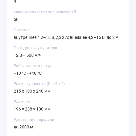
9
Макс. количество пользователей
50
Питание
внутреннее 4,2–16 В, до 2 А; внешнее 4,2–16 В, до 2 А
Порт для аккумулятора
12 В⎓, 600 А/ч
Рабочая температура
−10 °C - +40 °C
Размер упаковки (Ш х В х Г)
215 x 100 x 240 мм
Размеры
196 × 238 × 100 мм
Расстояние передачи
до 2000 м