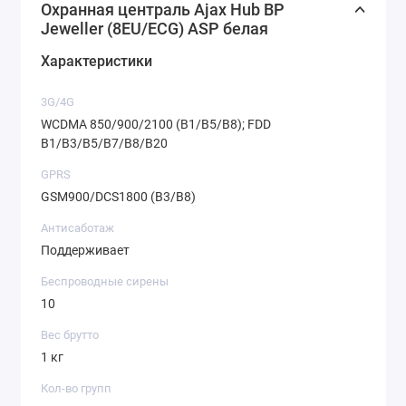
Охранная централь Ajax Hub BP
Jeweller (8EU/ECG) ASP белая
Характеристики
3G/4G
WCDMA 850/900/2100 (B1/B5/B8); FDD
B1/B3/B5/B7/B8/B20
GPRS
GSM900/DCS1800 (B3/B8)
Антисаботаж
Поддерживает
Беспроводные сирены
10
Вес брутто
1 кг
Кол-во групп