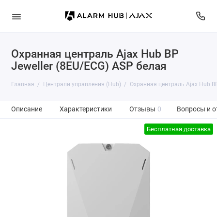
Охранная централь Ajax Hub BP
Jeweller (8EU/ECG) ASP белая
Главная
Централи управления (Hub)
Охранная централь Ajax Hub BP
Описание
Характеристики
Отзывы
0
Вопросы и о
Бесплатная доставка