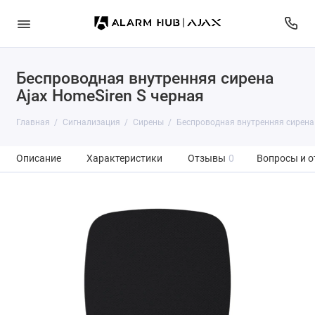
Беспроводная внутренняя сирена
Ajax HomeSiren S черная
Главная
Сигнализация
Сирены
Беспроводная внутренняя сирена 
Описание
Характеристики
Отзывы
0
Вопросы и о