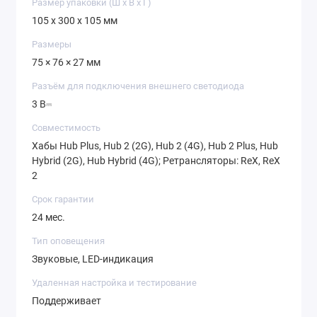
Размер упаковки (Ш х В х Г)
105 x 300 x 105 мм
Размеры
75 × 76 × 27 мм
Разъём для подключения внешнего светодиода
3 В⎓
Совместимость
Хабы Hub Plus, Hub 2 (2G), Hub 2 (4G), Hub 2 Plus, Hub
Hybrid (2G), Hub Hybrid (4G); Ретрансляторы: ReX, ReX
2
Срок гарантии
24 мес.
Тип оповещения
Звуковые, LED-индикация
Удаленная настройка и тестирование
Поддерживает