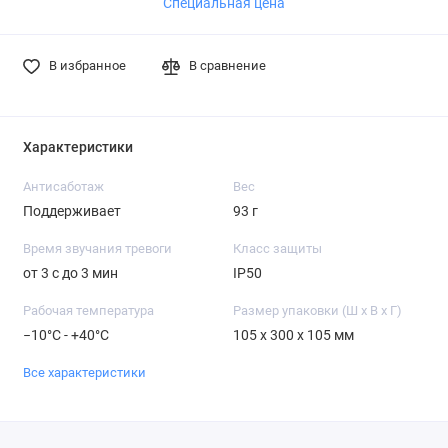
Специальная цена
В избранное
В сравнение
Характеристики
Антисаботаж
Вес
Поддерживает
93 г
Время звучания тревоги
Класс защиты
от 3 с до 3 мин
IP50
Рабочая температура
Размер упаковки (Ш х В х Г)
−10°C - +40°C
105 x 300 x 105 мм
Все характеристики