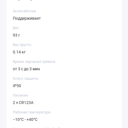
Антисаботаж
Поддерживает
Вес
93 г
Вес брутто
0.14 кг
Время звучания тревоги
от 3 с до 3 мин
Класс защиты
IP50
Питание
2 × CR123A
Рабочая температура
−10°C - +40°C