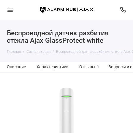
Беспроводной датчик разбития
стекла Ajax GlassProtect white
Главная
Сигнализация
Беспроводной датчик разбития стекла Ajax G
Описание
Характеристики
Отзывы
0
Вопросы и о