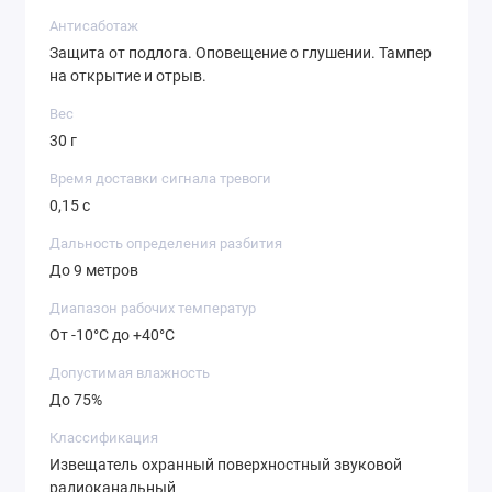
Антисаботаж
Защита от подлога. Оповещение о глушении. Тампер
на открытие и отрыв.
Вес
30 г
Время доставки сигнала тревоги
0,15 с
Дальность определения разбития
До 9 метров
Диапазон рабочих температур
От -10°С до +40°С
Допустимая влажность
До 75%
Классификация
Извещатель охранный поверхностный звуковой
радиоканальный