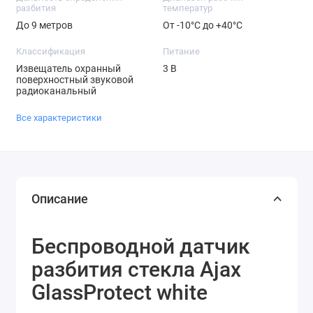
разбития
температур
До 9 метров
От -10°С до +40°С
Классификация
Питание
Извещатель охранный
3 В
поверхностный звуковой
радиоканальный
Все характеристики
Описание
Беспроводной датчик
разбития стекла Ajax
GlassProtect white