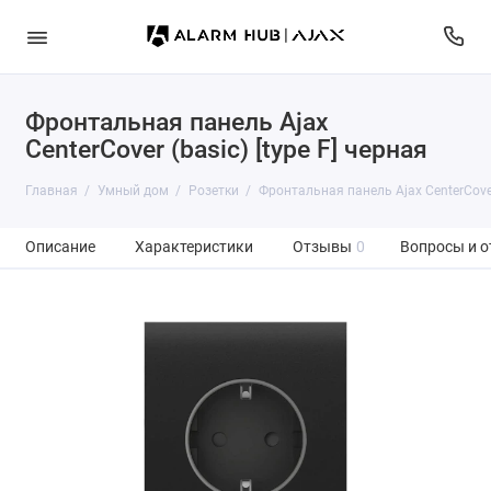
Фронтальная панель Ajax
CenterCover (basic) [type F] черная
Главная
Умный дом
Розетки
Фронтальная панель Ajax CenterCover 
Описание
Характеристики
Отзывы
0
Вопросы и о