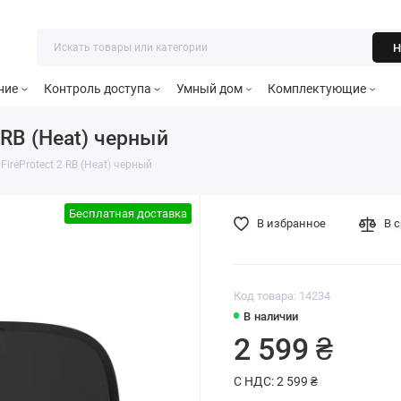
Н
ние
Контроль доступа
Умный дом
Комплектующие
 RB (Heat) черный
ireProtect 2 RB (Heat) черный
Бесплатная доставка
В избранное
В 
Код товара: 14234
В наличии
2 599 ₴
С НДС: 2 599 ₴