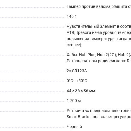
Тампер против взлома; Защита о
146 г
Чувствительный элемент в соотв
A1R; Тревога из-за уровня темпер
повышения температуры когда те
скорее)
Хабы: Hub Plus; Hub 2(2G); Hub 2(4
Ретрансляторы радиосигнала: Re
2х CR123A
0°С - +50°С
44 × 86 × 86 мм
1 700 м
Устройство предназначено тольк
SmartBracket позволяет регулир
Черный