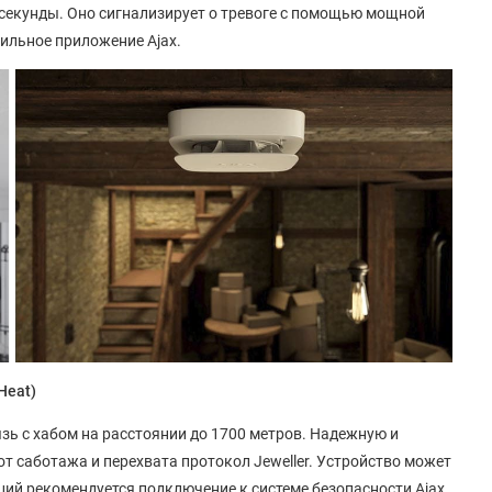
и секунды. Оно сигнализирует о тревоге с помощью мощной
ильное приложение Ajax.
Heat)
язь с хабом на расстоянии до 1700 метров. Надежную и
 саботажа и перехвата протокол Jeweller. Устройство может
ций рекомендуется подключение к системе безопасности Ajax.