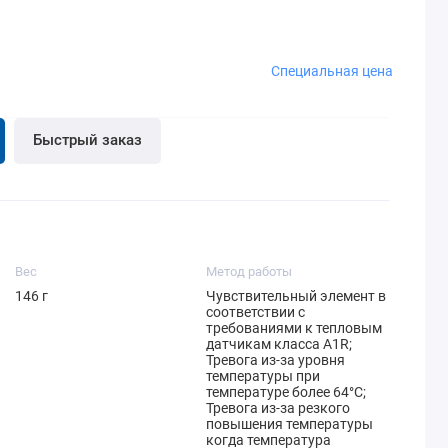
Проверить в приложении доступный лимит на
Иметь на смартфоне приложение Privat24.
Иметь на смартфоне приложение Privat24.
Покупку частями.
Проверить в приложении доступный лимит на
Проверить в приложении доступный лимит на
Иметь достаточно средств для внесения первой
Покупку частями.
Мгновенную рассрочку.
части платежа.
Иметь достаточно средств для внесения первой
Иметь достаточно средств для внесения первой
Специальная цена
части платежа.
части платежа.
Подробнее
Подробнее
Подробнее
Быстрый заказ
Вес
Метод работы
146 г
Чувствительный элемент в
соответствии с
требованиями к тепловым
датчикам класса A1R;
Тревога из-за уровня
температуры при
температуре более 64°C;
Тревога из-за резкого
повышения температуры
когда температура