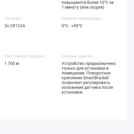
повышается более 10°C за
1 минуту (или скорее)
Питание
Рабочая температура
2х CR123A
0°С - +50°С
Расстояние передачи
Степень защиты
1 700 м
Устройство предназначено
только для установки в
помещении. Поворотное
крепление SmartBracket
позволяет регулировать
положение датчика после
установки.