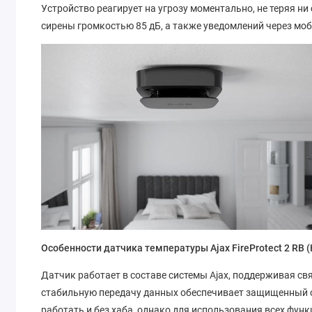
Устройство реагирует на угрозу моментально, не теряя н
сирены громкостью 85 дБ, а также уведомлений через моб
Особенности датчика температуры Ajax FireProtect 2 RB (
Датчик работает в составе системы Ajax, поддерживая св
стабильную передачу данных обеспечивает защищенный от
работать и без хаба, однако для использования всех функ