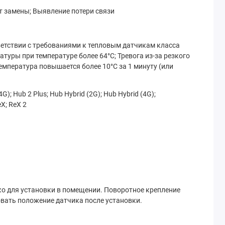
т замены; Выявление потери связи
етствии с требованиями к тепловым датчикам класса
атуры при температуре более 64°C; Тревога из-за резкого
мпература повышается более 10°C за 1 минуту (или
G); Hub 2 Plus; Hub Hybrid (2G); Hub Hybrid (4G);
X; ReX 2
о для установки в помещении. Поворотное крепление
овать положение датчика после установки.