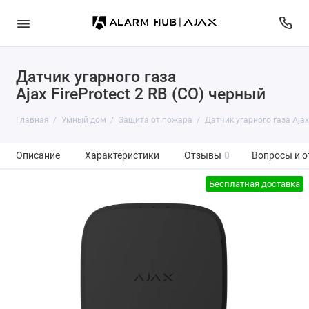
Датчик угарного газа
Ajax FireProtect 2 RB (CO) черный
Главная
Умный дом
Защита от пожара
Датчик угарного газа Ajax 
Описание
Характеристики
Отзывы
0
Вопросы и о
Бесплатная доставка