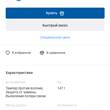
Подробнее
Подробнее
Купить
Быстрый заказ
Специальная цена
В избранное
В сравнение
Характеристики
Антисаботаж
Вес
Тампер против взлома;
147 г
Защита от замены;
Выявление потери связи
Метод работы
Особенности