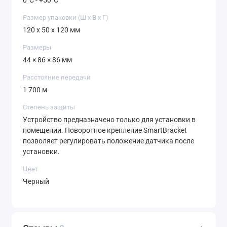
0°C - +50°C
Размер упаковки (Ш х В х Г)
120 x 50 x 120 мм
Размеры
44 × 86 × 86 мм
Расстояние передачи
1 700 м
Степень защиты
Устройство предназначено только для установки в
помещении. Поворотное крепление SmartBracket
позволяет регулировать положение датчика после
установки.
Цвет
Черный