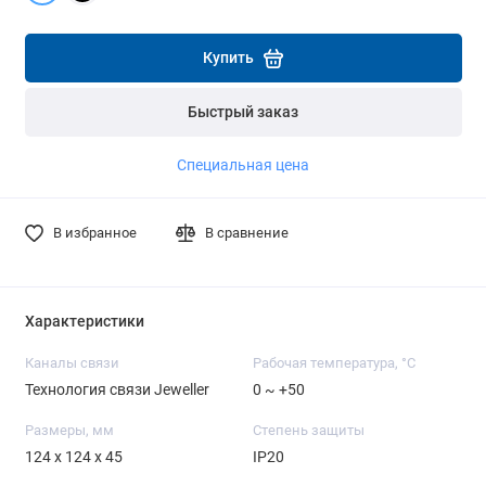
Подробнее
Подробнее
Купить
Быстрый заказ
Специальная цена
В избранное
В сравнение
Характеристики
Каналы связи
Рабочая температура, °C
Технология связи Jeweller
0 ~ +50
Размеры, мм
Степень защиты
124 x 124 x 45
IP20