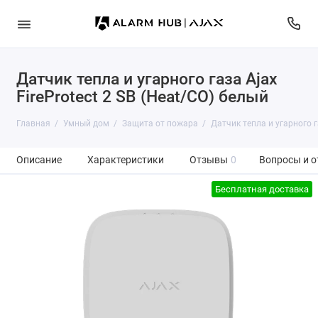
Датчик тепла и угарного газа Ajax
FireProtect 2 SB (Heat/CO) белый
Главная
Умный дом
Защита от пожара
Датчик тепла и угарного га
Описание
Характеристики
Отзывы
0
Вопросы и о
Бесплатная доставка