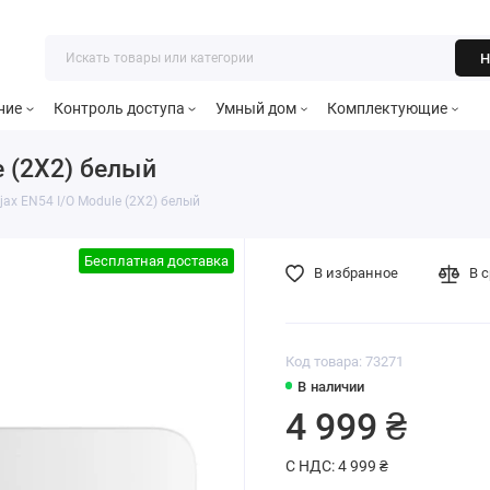
Н
ние
Контроль доступа
Умный дом
Комплектующие
e (2X2) белый
ax EN54 I/O Module (2X2) белый
Бесплатная доставка
В избранное
В 
Код товара: 73271
В наличии
4 999 ₴
С НДС: 4 999 ₴