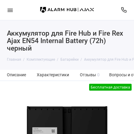
Аккумулятор для Fire Hub и Fire Rex
Ajax EN54 Internal Battery (72h)
черный
Главная
Комплектующие
Батарейки
Аккумулятор для Fire Hub и Fi
Описание
Характеристики
Отзывы
0
Вопросы и о
Бесплатная доставка