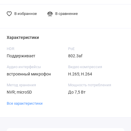
В избранное
В сравнение
Характеристики
HDR
PoE
Поддерживает
802.3af
Аудио интерфейсы
Видео компрессия
встроенный микрофон
H.265; H.264
Метод хранения
Мощность потребления
NVR; microSD
До 7,5 Вт
Все характеристики