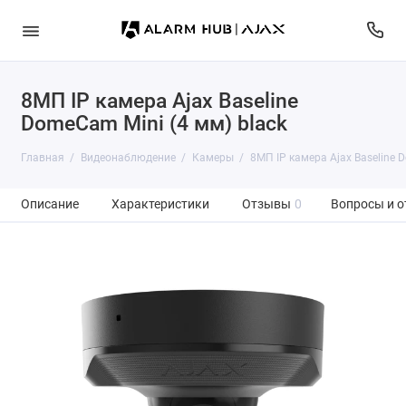
8МП IP камера Ajax Baseline
DomeCam Mini (4 мм) black
Главная
Видеонаблюдение
Камеры
8МП IP камера Ajax Baseline 
Описание
Характеристики
Отзывы
0
Вопросы и о