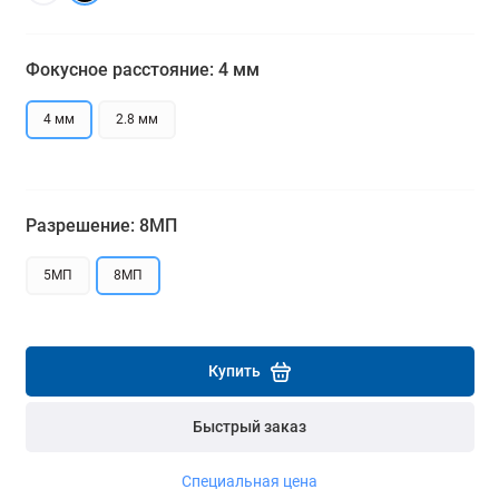
Подробнее
Подробнее
Фокусное расстояние: 4 мм
4 мм
2.8 мм
Разрешение: 8МП
5МП
8МП
Купить
Быстрый заказ
Специальная цена