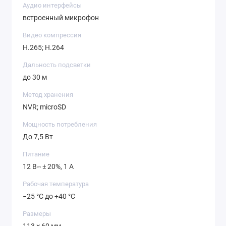
Аудио интерфейсы
встроенный микрофон
Видео компрессия
H.265; H.264
Дальность подсветки
до 30 м
Метод хранения
NVR; microSD
Мощность потребления
До 7,5 Вт
Питание
12 В⎓ ± 20%, 1 А
Рабочая температура
−25 °C до +40 °C
Размеры