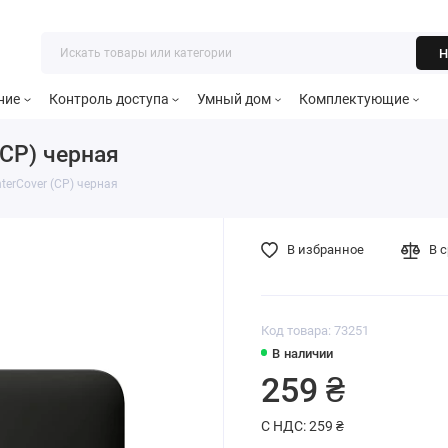
Н
ние
Контроль доступа
Умный дом
Комплектующие
(CP) черная
terCover (CP) черная
В избранное
В 
Код товара: 73251
В наличии
259 ₴
С НДС: 259 ₴