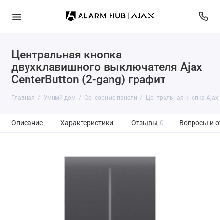
Центральная кнопка
двухклавишного выключателя Ajax
CenterButton (2-gang) графит
Главная
Умный дом
Сенсорные панели
Центральная кнопка Ajax C
Описание
Характеристики
Отзывы
0
Вопросы и о