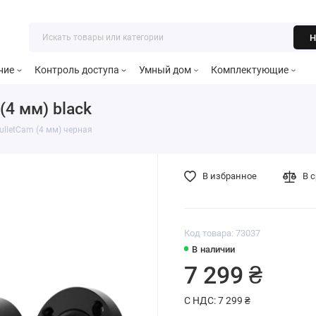
Н
ние
Контроль доступа
Умный дом
Комплектующие
(4 мм) black
BulletCam (4 мм) черная
В избранное
В 
Код товара: 73037
В наличии
7 299 ₴
С НДС: 7 299 ₴