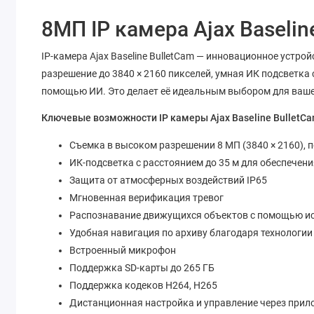
8МП IP камера Ajax Baselin
IP-камера Ajax Baseline BulletCam — инновационное устр
разрешение до 3840 × 2160 пикселей, умная ИК подсветка 
помощью ИИ. Это делает её идеальным выбором для ваш
Ключевые возможности IP камеры Ajax Baseline BulletC
Съемка в высоком разрешении 8 МП (3840 × 2160),
ИК-подсветка с расстоянием до 35 м для обеспечен
Защита от атмосферных воздействий IP65
Мгновенная верификация тревог
Распознавание движущихся объектов с помощью ис
Удобная навигация по архиву благодаря технологии
Встроенный микрофон
Поддержка SD-карты до 265 ГБ
Поддержка кодеков H264, H265
Дистанционная настройка и управление через прил