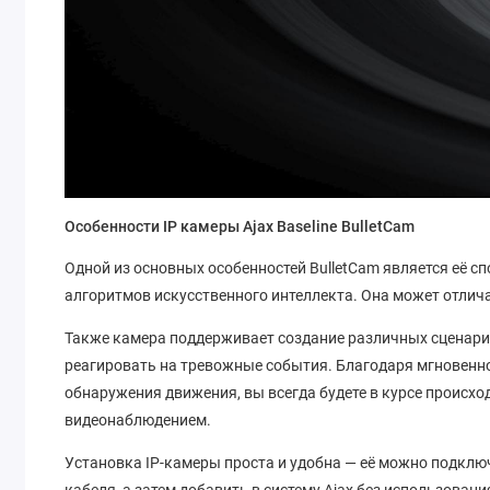
Особенности IP камеры Ajax Baseline BulletCam
Одной из основных особенностей BulletCam является её 
алгоритмов искусственного интеллекта. Она может отлич
Также камера поддерживает создание различных сценари
реагировать на тревожные события. Благодаря мгновенн
обнаружения движения, вы всегда будете в курсе происхо
видеонаблюдением.
Установка IP-камеры проста и удобна — её можно подключ
кабеля, а затем добавить в систему Ajax без использова