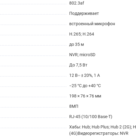
802.3af
Поддерживает
встроенный микрофон
H.265; H.264
до 35 м
NVR; microSD
До 7,5 Вт
12 В⎓ ± 20%, 1 А
−25 °C до +40 °C
198 × 76 × 76 мм
8МП
RJ-45 (10/100 Base-T)
Хабы: Hub; Hub Plus; Hub 2 (2G); H
(4G)Видеорегистраторы: NVR