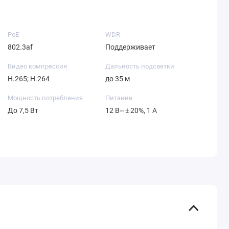
PoE
WDR
802.3af
Поддерживает
Видео компрессия
Дальность подсветки
H.265; H.264
до 35 м
Мощность потребления
Питание
До 7,5 Вт
12 В⎓ ± 20%, 1 А