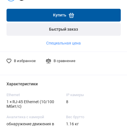
Подробнее
Подробнее
Купить
Быстрый заказ
Специальная цена
В избранное
В сравнение
Характеристики
Ethernet
IP камеры
1 × RJ-45 Ethernet (10/100
8
Мбит/с)
Аналитика с камерой
Вес брутто
обнаружение движения в
1.16 кг