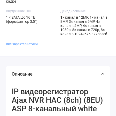
кадре
Внутренние HDD
Декодирование
1 × SATA: до 16 ТБ
1× канал в 12MP, 1× канал в
(формфактор 3,5”)
8MP, 3× канал в 5MP, 4×
канал в 4MP, 4× канал в
1080p, 8× канал в 720p, 8×
канал в 1024×576 пикселей
Все характеристики
Описание
IP видеорегистратор
Ajax NVR HAC (8ch) (8EU)
ASP 8-канальный white