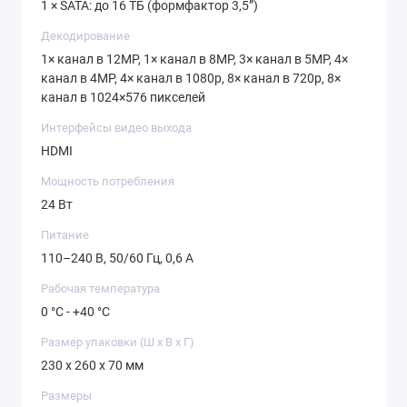
1 × SATA: до 16 ТБ (формфактор 3,5”)
Декодирование
1× канал в 12MP, 1× канал в 8MP, 3× канал в 5MP, 4×
канал в 4MP, 4× канал в 1080p, 8× канал в 720p, 8×
канал в 1024×576 пикселей
Интерфейсы видео выхода
HDMI
Мощность потребления
24 Вт
Питание
110–240 В, 50/60 Гц, 0,6 A
Рабочая температура
0 °C - +40 °C
Размер упаковки (Ш х В х Г)
230 x 260 x 70 мм
Размеры