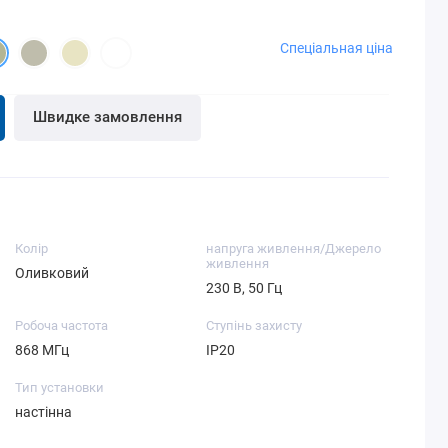
Перевірити в додатку доступний ліміт на покупку
Мати на смартфоні програму Privat24.
Мати на смартфоні програму Privat24.
частинами.
Перевірити в додатку доступний ліміт на покупку
Перевірити у додатку доступний ліміт на Миттєву
Мати достатньо коштів для внесення першої
частинами.
розстрочку.
Спеціальная ціна
частини платежу.
Мати достатньо коштів для внесення першої
Мати достатньо коштів для внесення першої
частини платежу.
частини платежу.
Детальніше
Детальніше
Детальніше
Швидке замовлення
Колір
напруга живлення/Джерело
живлення
Оливковий
230 В, 50 Гц
Робоча частота
Ступінь захисту
868 МГц
IP20
Тип установки
настінна