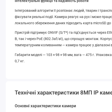
Інтелектуальні функції та надійність роботи
Інтегрований алгоритм ІІ розпізнає людей, тварин і трансп
фіксувати реальні події. Камера реагує на рух і може пра
локального збереження даних підходить карта microSD до 
Пристрій підтримує ONVIF (S/T*) та під’єднується через Et
В, так і через PoE (802.3af/at), що спрощує монтаж. Корпус
температурним коливанням — камера працює у діапазоні ві
Габарити моделі — 103 × 98 × 98 мм, вага — 475 г. Упаковк
0,7 кг.
Технічні характеристики 8МП IP каме
Основні характеристики камери