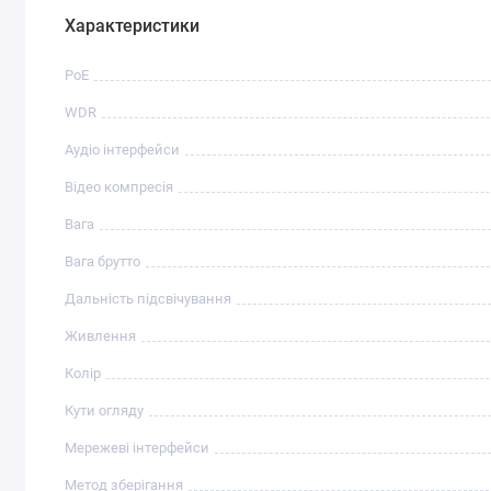
Характеристики
PoE
WDR
Аудіо інтерфейси
Відео компресія
Вага
Вага брутто
Дальність підсвічування
Живлення
Колір
Кути огляду
Мережеві інтерфейси
Метод зберігання