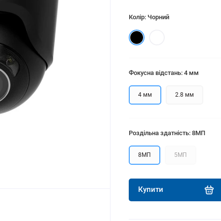
Колір: Чорний
Фокусна відстань: 4 мм
4 мм
2.8 мм
Роздільна здатність: 8МП
8МП
5МП
Купити