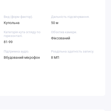
Вид (форм фактор).
Дальність підсвічування.
Купольна
50 м
Категорія кута огляду по
Об'єктив камери.
горизонталі.
Фіксований
81-99
Підтримка аудіо.
Роздільна здатність запису.
Вбудований мікрофон
8 МП