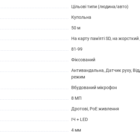
Цільові типи (людина/авто)
Купольна
50 м
На карту пам'яті SD, на жорсткий
81-99
Фіксований
Антивандальна, Датчик руху, Від
режим
Вбудований мікрофон
8 МП
Дротові, PoE живлення
ІЧ + LED
4 мм