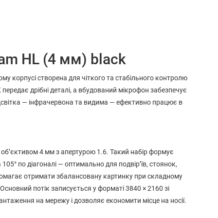
am HL (4 мм) black
ному корпусі створена для чіткого та стабільного контролю
K передає дрібні деталі, а вбудований мікрофон забезпечує
дсвітка — інфрачервона та видима — ефективно працює в
б’єктивом 4 мм з апертурою 1.6. Такий набір формує
а 105° по діагоналі — оптимально для подвір’їв, стоянок,
допомагає отримати збалансовану картинку при складному
. Основний потік записується у форматі 3840 × 2160 зі
антаження на мережу і дозволяє економити місце на носії.