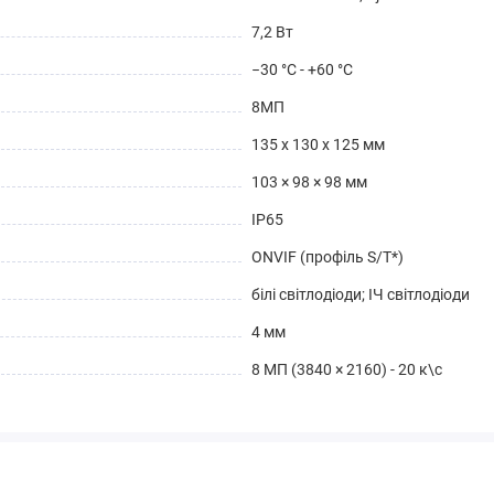
7,2 Вт
−30 °C - +60 °C
8МП
135 x 130 x 125 мм
103 × 98 × 98 мм
IP65
ONVIF (профіль S/T*)
білі світлодіоди; ІЧ світлодіоди
4 мм
8 МП (3840 × 2160) - 20 к\с