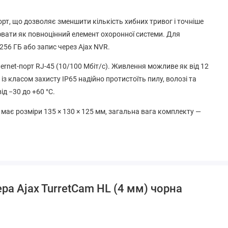
орт, що дозволяє зменшити кількість хибних тривог і точніше
цювати як повноцінний елемент охоронної системи. Для
256 ГБ або запис через Ajax NVR.
hernet-порт RJ-45 (10/100 Мбіт/с). Живлення можливе як від 12
 із класом захисту IP65 надійно протистоїть пилу, волозі та
д −30 до +60 °C.
а має розміри 135 × 130 × 125 мм, загальна вага комплекту —
ра Ajax TurretCam HL (4 мм) чорна