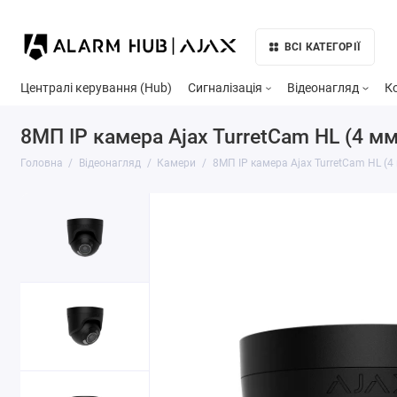
ВСІ КАТЕГОРІЇ
Централі керування (Hub)
Сигналізація
Відеонагляд
К
8МП IP камера Ajax TurretCam HL (4 мм
Головна
Відеонагляд
Камери
8МП IP камера Ajax TurretCam HL (4