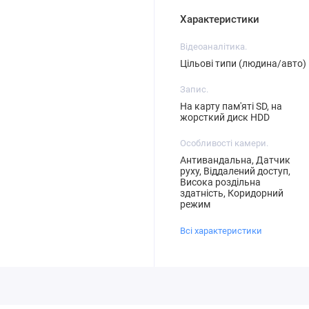
Характеристики
Відеоаналітика.
Цільові типи (людина/авто)
Запис.
На карту пам'яті SD, на
жорсткий диск HDD
Особливості камери.
Антивандальна, Датчик
руху, Віддалений доступ,
Висока роздільна
здатність, Коридорний
режим
Всі характеристики