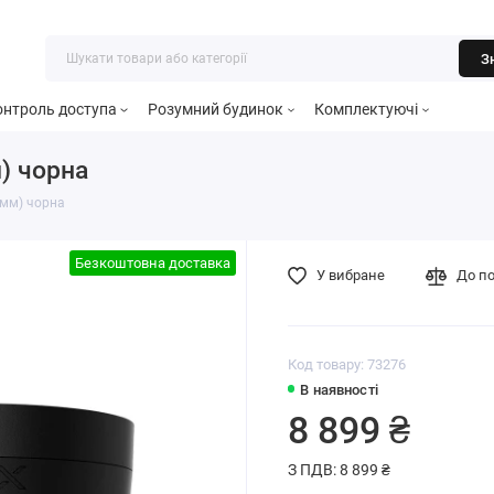
З
онтроль доступа
Розумний будинок
Комплектуючі
) чорна
 мм) чорна
Безкоштовна доставка
У вибране
До п
Код товару: 73276
В наявності
8 899 ₴
З ПДВ: 8 899 ₴