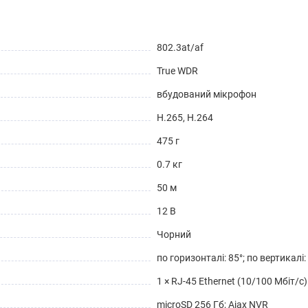
802.3at/af
True WDR
вбудований мікрофон
H.265, H.264
475 г
0.7 кг
50 м
12 В
Чорний
по горизонталі: 85°; по вертикалі: 
1 × RJ-45 Ethernet (10/100 Мбіт/с)
microSD 256 Гб; Ajax NVR