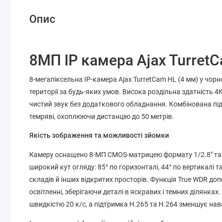
Опис
8МП IP камера Ajax TurretC
8-мегапіксельна IP-камера Ajax TurretCam HL (4 мм) у чор
території за будь-яких умов. Висока роздільна здатність 4
чистий звук без додаткового обладнання. Комбінована пі
темряві, охоплюючи дистанцію до 50 метрів.
Якість зображення та можливості зйомки
Камеру оснащено 8-МП CMOS-матрицею формату 1/2.8" та о
широкий кут огляду: 85° по горизонталі, 44° по вертикалі т
складів й інших відкритих просторів. Функція True WDR 
освітленні, зберігаючи деталі в яскравих і темних ділянках
швидкістю 20 к/с, а підтримка H.265 та H.264 зменшує нав