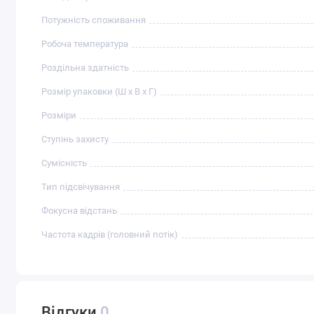
Потужність споживання
Робоча температура
Роздільна здатність
Розмір упаковки (Ш х В х Г)
Розміри
Ступінь захисту
Сумісність
Тип підсвічування
Фокусна відстань
Частота кадрів (головний потік)
Відгуки
0