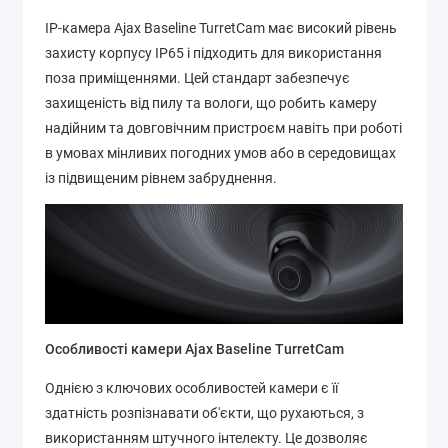
IP-камера Ajax Baseline TurretCam має високий рівень
захисту корпусу IP65 і підходить для використання
поза приміщеннями. Цей стандарт забезпечує
захищеність від пилу та вологи, що робить камеру
надійним та довговічним пристроєм навіть при роботі
в умовах мінливих погодних умов або в середовищах
із підвищеним рівнем забруднення.
Особливості камери Ajax Baseline TurretCam
Однією з ключових особливостей камери є її
здатність розпізнавати об'єкти, що рухаються, з
використанням штучного інтелекту. Це дозволяє