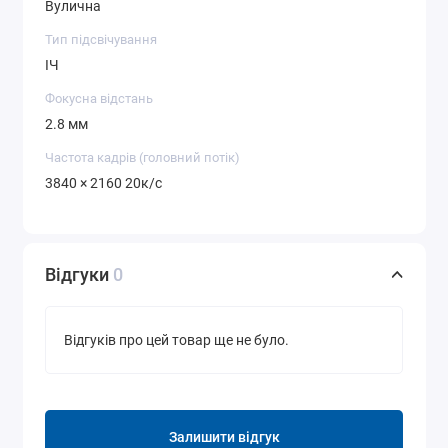
Вулична
Тип підсвічування
ІЧ
Фокусна відстань
2.8 мм
Частота кадрів (головний потік)
3840 × 2160 20к/с
Відгуки
0
Відгуків про цей товар ще не було.
Залишити відгук