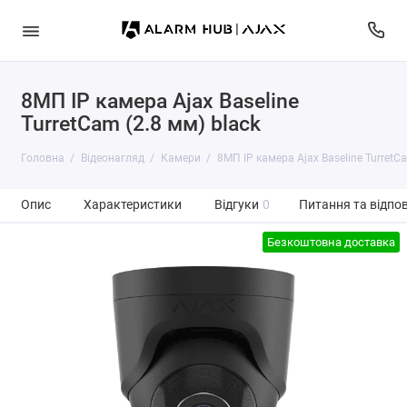
8МП IP камера Ajax Baseline
TurretCam (2.8 мм) black
Головна
Відеонагляд
Камери
8МП IP камера Ajax Baseline TurretC
Опис
Характеристики
Відгуки
0
Питання та відпов
Безкоштовна доставка