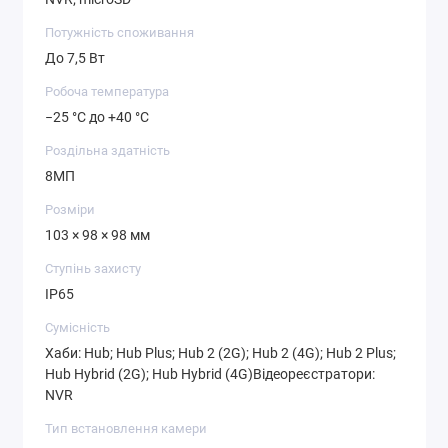
Потужність споживання
До 7,5 Вт
Робоча температура
−25 °C до +40 °C
Роздільна здатність
8МП
Розміри
103 × 98 × 98 мм
Ступінь захисту
IP65
Сумісність
Хаби: Hub; Hub Plus; Hub 2 (2G); Hub 2 (4G); Hub 2 Plus;
Hub Hybrid (2G); Hub Hybrid (4G)Відеореєстратори:
NVR
Тип встановлення камери