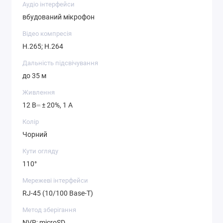
Аудіо інтерфейси
вбудований мікрофон
Відео компресія
H.265; H.264
Дальність підсвічування
до 35 м
Живлення
12 В⎓ ± 20%, 1 А
Колір
Чорний
Кути огляду
110°
Мережеві інтерфейси
RJ-45 (10/100 Base-T)
Метод зберігання
NVR; microSD