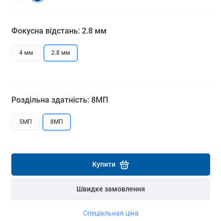
Детальніше
Детальніше
Фокусна відстань: 2.8 мм
4 мм
2.8 мм
Роздільна здатність: 8МП
5МП
8МП
Купити
Швидке замовлення
Спеціальная ціна