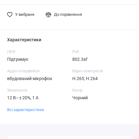
У вибране
До порівняння
Характеристики
HDR
PoE
Підтримує
802.3af
Аудіо інтерфейси
Відео компресія
вбудований мікрофон
H.265; H.264
Живлення
Колір
12 В⎓ ± 20%, 1 А
Чорний
Всі характеристики