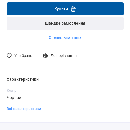
Детальніше
Детальніше
Купити
Швидке замовлення
Спеціальная ціна
У вибране
До порівняння
Характеристики
Колір
Чорний
Всі характеристики