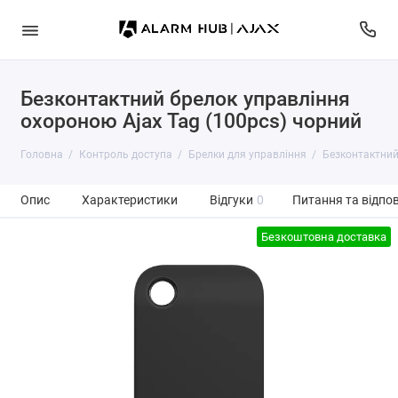
Безконтактний брелок управління
охороною Ajax Tag (100pcs) чорний
Головна
Контроль доступа
Брелки для управління
Безконтактний
Опис
Характеристики
Відгуки
0
Питання та відпов
Безкоштовна доставка