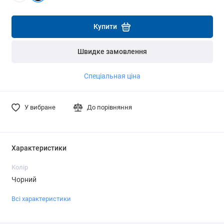
Детальніше
Детальніше
Купити
Швидке замовлення
Спеціальная ціна
У вибране
До порівняння
Характеристики
Колір
Чорний
Всі характеристики