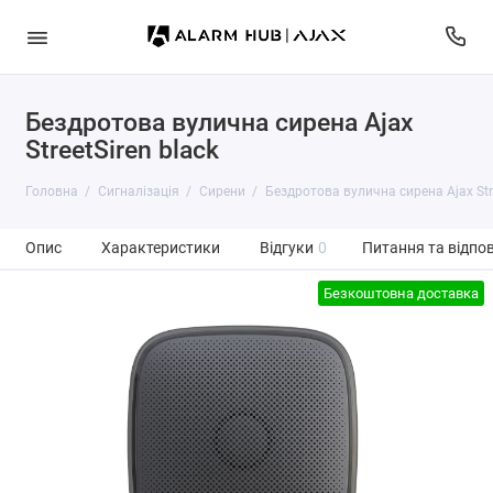
Бездротова вулична сирена Ajax
StreetSiren black
Головна
Сигналізація
Сирени
Бездротова вулична сирена Ajax Str
Опис
Характеристики
Відгуки
0
Питання та відпов
Безкоштовна доставка