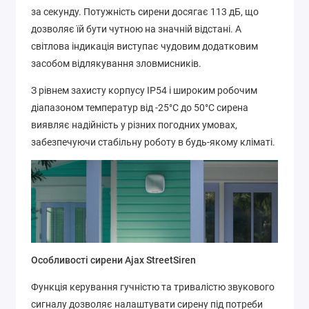
за секунду. Потужність сирени досягає 113 дБ, що
дозволяє їй бути чутною на значній відстані. А
світлова індикація виступає чудовим додатковим
засобом відлякування зловмисників.
З рівнем захисту корпусу IP54 і широким робочим
діапазоном температур від -25°C до 50°C сирена
виявляє надійність у різних погодних умовах,
забезпечуючи стабільну роботу в будь-якому кліматі.
Особливості сирени Ajax StreetSiren
Функція керування гучністю та тривалістю звукового
сигналу дозволяє налаштувати сирену під потреби