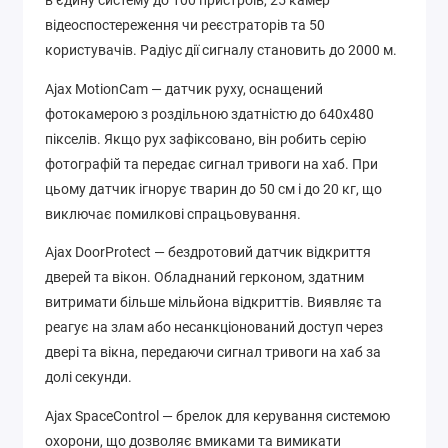
в єдину систему до 100 пристроїв, 25 камер
відеоспостереження чи реєстраторів та 50
користувачів. Радіус дії сигналу становить до 2000 м.
Ajax MotionCam — датчик руху, оснащений
фотокамерою з роздільною здатністю до 640х480
пікселів. Якщо рух зафіксовано, він робить серію
фотографій та передає сигнал тривоги на хаб. При
цьому датчик ігнорує тварин до 50 см і до 20 кг, що
виключає помилкові спрацьовування.
Ajax DoorProtect — бездротовий датчик відкриття
дверей та вікон. Обладнаний герконом, здатним
витримати більше мільйона відкриттів. Виявляє та
реагує на злам або несанкціонований доступ через
двері та вікна, передаючи сигнал тривоги на хаб за
долі секунди.
Ajax SpaceControl — брелок для керування системою
охорони, що дозволяє вмиками та вимикати