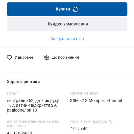
Детальніше
Детальніше
Купити
Швидке замовлення
Спеціальная ціна
У вибране
До порівняння
Характеристики
Вага, г
Канали зв`язку
централь 362, датчик руху
GSM - 2 SIM-карти; Ethernet
167, датчик відкриття 29,
радіобрелок 13
напруга живлення/Джерело
Робоча температура, °C
живлення
-10 ~ +40
AC 110-240 В