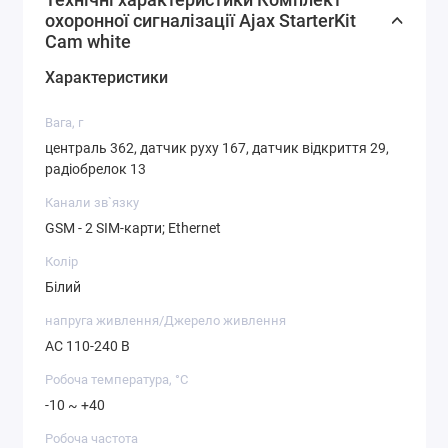
охоронної сигналізації Ajax StarterKit
Cam white
Характеристики
Вага, г
централь 362, датчик руху 167, датчик відкриття 29,
радіобрелок 13
Канали зв`язку
GSM - 2 SIM-карти; Ethernet
Колір
Білий
напруга живлення/Джерело живлення
AC 110-240 В
Робоча температура, °C
-10 ~ +40
Робоча частота