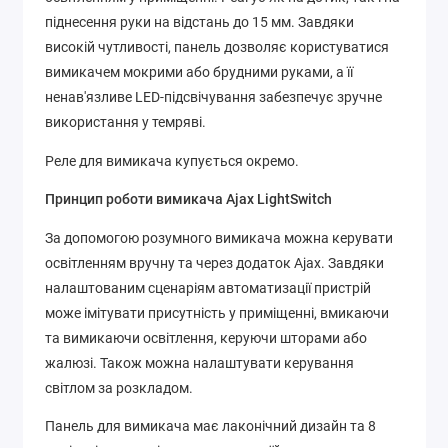
піднесення руки на відстань до 15 мм. Завдяки
високій чутливості, панель дозволяє користуватися
вимикачем мокрими або брудними руками, а її
ненав'язливе LED-підсвічування забезпечує зручне
використання у темряві.
Реле для вимикача купується окремо.
Принцип роботи вимикача Ajax LightSwitch
За допомогою розумного вимикача можна керувати
освітленням вручну та через додаток Ajax. Завдяки
налаштованим сценаріям автоматизації пристрій
може імітувати присутність у приміщенні, вмикаючи
та вимикаючи освітлення, керуючи шторами або
жалюзі. Також можна налаштувати керування
світлом за розкладом.
Панель для вимикача має лаконічний дизайн та 8