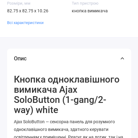
Розміри, мм
Тип пристрою
82.75 x 82.75 x 10.26
кнопка вимикача
Всі характеристики
Опис
Кнопка одноклавішного
вимикача Ajax
SoloButton (1-gang/2-
way) white
Ajax SoloButton — сенсорна панель для розумного
одноклавішного вимикача, здатного керувати
освітленням у приміщенні. Реагує як на дотик, так і на