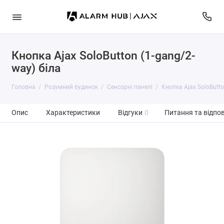
Кнопка Ajax SoloButton (1-gang/2-
way) біла
Головна
Розумний будинок
Сенсорні панелі
Кнопка Ajax SoloButto
Опис
Характеристики
Відгуки
0
Питання та відпов