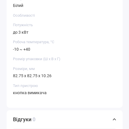
Білий
Особливості
Потужність
до 3 кВт
Робоча температура, °C
-10 ~ +40
Розмір упаковки (Ш х В х Г)
Розміри, мм
82.75 x 82.75 x 10.26
Тип пристрою
кнопка вимикача
Відгуки
0