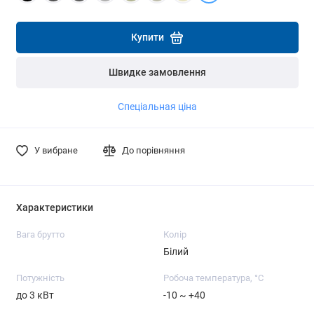
Детальніше
Детальніше
Купити
Швидке замовлення
Спеціальная ціна
У вибране
До порівняння
Характеристики
Вага брутто
Колір
Білий
Потужність
Робоча температура, °C
до 3 кВт
-10 ~ +40