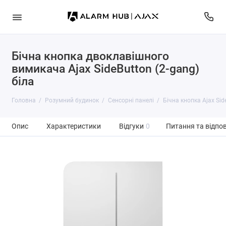
Бічна кнопка двоклавішного
вимикача Ajax SideButton (2-gang)
біла
Головна
Розумний будинок
Сенсорні панелі
Бічна кнопка Ajax Sid
Опис
Характеристики
Відгуки
0
Питання та відпов