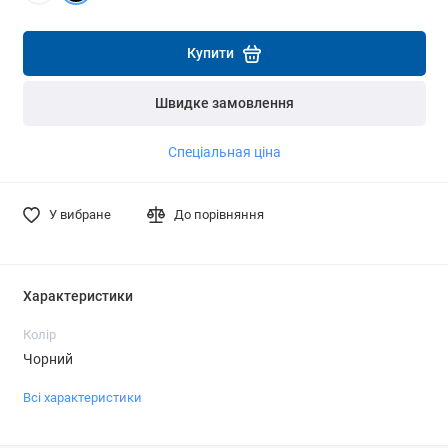
Детальніше
Детальніше
Купити
Швидке замовлення
Спеціальная ціна
У вибране
До порівняння
Характеристики
Колір
Чорний
Всі характеристики