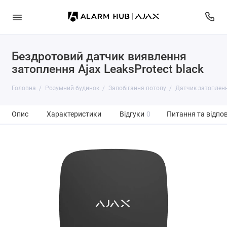
Бездротовий датчик виявлення
затоплення Ajax LeaksProtect black
Головна
Розумний будинок
Запобігання потопу
Датчик затопленн
Опис
Характеристики
Відгуки
0
Питання та відпов