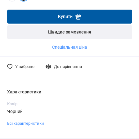
Детальніше
Детальніше
Купити
Швидке замовлення
Спеціальная ціна
У вибране
До порівняння
Характеристики
Колір
Чорний
Всі характеристики