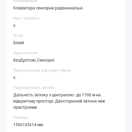
Класифікація
Клавіатура сенсорна радіоканальні
Код з примусу
є
Колір
Білий
Підключення
безДротові, Сенсорні
Персональний код користувача
є
Радіопротокол Jeweller
Дальність зв'язку з централлю - до 1700 м на
відкритому просторі. Двосторонній зв'язок між
пристроями.
Розміри
150х103х14 мм