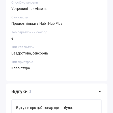
Спосіб установки
Усередині приміщень
Сумісність
Працює тільки з Hub і Hub Plus
Температурний сенсор
є
Тип клавіатури
Бездротова, сенсорна
Тип пристрою
Клавіатура
Відгуки
0
Відгуків про цей товар ще не було.