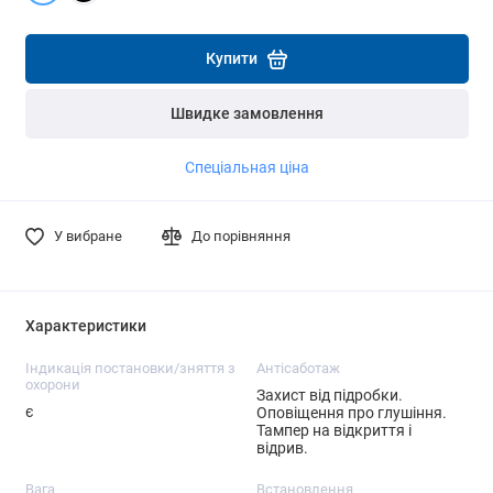
Детальніше
Детальніше
Купити
Швидке замовлення
Спеціальная ціна
У вибране
До порівняння
Характеристики
Індикація постановки/зняття з
Антісаботаж
охорони
Захист від підробки.
є
Оповіщення про глушіння.
Тампер на відкриття і
відрив.
Вага
Встановлення