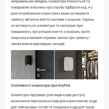
неправильних введень клавіатура блокується та
повідомляє власника про спробу підібрати код. А у
разі пограбування користувач може активувати
тривогу, імітуючи зняття системи з охорони. Сирена
не активується, клавіатура та програма Ajax
повідомлять про успішне зняття з охорони, проте
охоронна компанія отримає сигнал про тривогу і
зможе вжити відповідних заходів.
Особливості клавіатури Ajax KeyPad
Клавіатура підтримує різні види кодів доступу,
включаючи персональні коди для користувачів, коди
для тимчасових гостей та спеціальні коди для групи