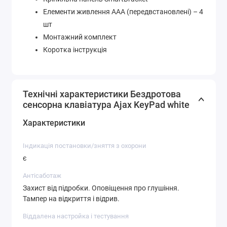
Елементи живлення ААА (передвстановлені) – 4
шт
Монтажний комплект
Коротка інструкція
Технічні характеристики Бездротова
сенсорна клавіатура Ajax KeyPad white
Характеристики
Індикація постановки/зняття з охорони
є
Антісаботаж
Захист від підробки. Оповіщення про глушіння.
Тампер на відкриття і відрив.
Віддалена настройка і тестування