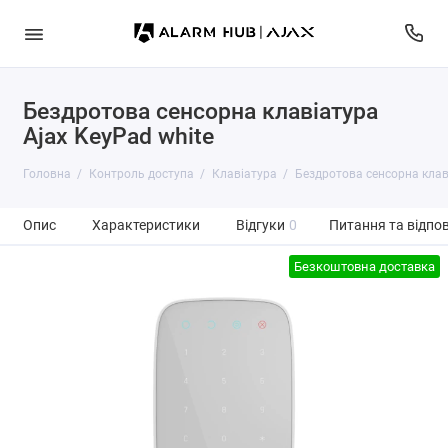
Бездротова сенсорна клавіатура
Ajax KeyPad white
Головна
Контроль доступа
Клавіатура
Бездротова сенсорна клав
Опис
Характеристики
Відгуки
0
Питання та відпов
Безкоштовна доставка