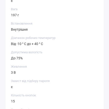
є
Вага
197 г
Встановлення
Внутрішня
Діапазон робочих температур
Від -10 ° С до + 40 ° С
Допустима вологість
До 75%
Живлення
3 В
Захист від підбору пароля
є
Кількість кнопок
15