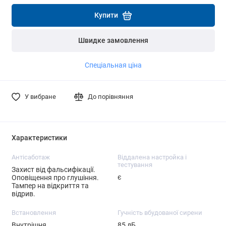
Детальніше
Детальніше
Купити
Швидке замовлення
Спеціальная ціна
У вибране
До порівняння
Характеристики
Антісаботаж
Віддалена настройка і
тестування
Захист від фальсифікації.
є
Оповіщення про глушіння.
Тампер на відкриття та
відрив.
Встановлення
Гучність вбудованої сирени
Внутрішня
85 дБ