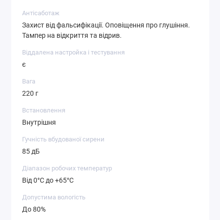
Антісаботаж
Захист від фальсифікації. Оповіщення про глушіння.
Тампер на відкриття та відрив.
Віддалена настройка і тестування
є
Вага
220 г
Встановлення
Внутрішня
Гучність вбудованої сирени
85 дБ
Діапазон робочих температур
Від 0°С до +65°С
Допустима вологість
До 80%