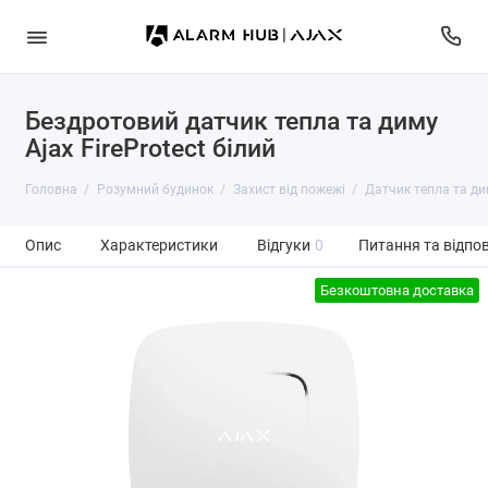
Бездротовий датчик тепла та диму
Ajax FireProtect білий
Головна
Розумний будинок
Захист від пожежі
Датчик тепла та дим
Опис
Характеристики
Відгуки
0
Питання та відпов
Безкоштовна доставка