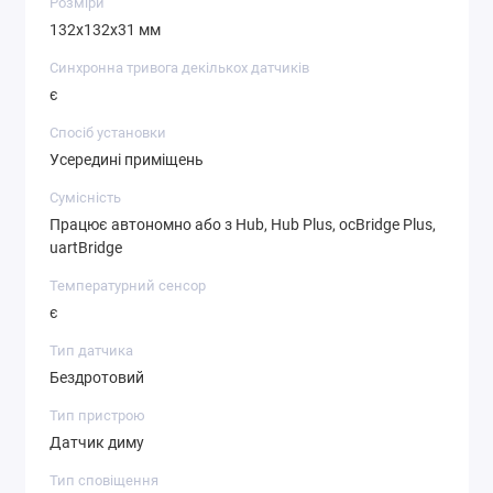
Розміри
132х132x31 мм
Синхронна тривога декількох датчиків
є
Спосіб установки
Усередині приміщень
Сумісність
Працює автономно або з Hub, Hub Plus, ocBridge Plus,
uartBridge
Температурний сенсор
є
Тип датчика
Бездротовий
Тип пристрою
Датчик диму
Тип сповіщення