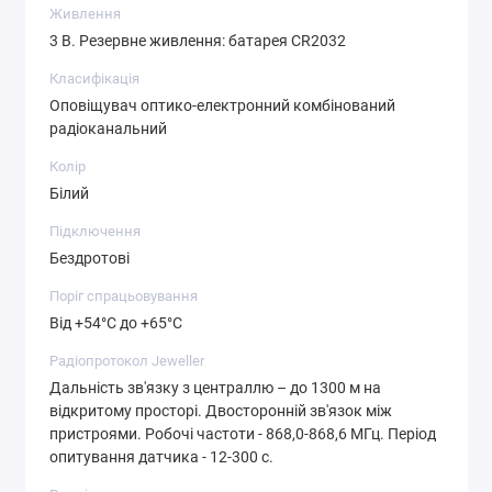
Живлення
3 В. Резервне живлення: батарея CR2032
Класифікація
Оповіщувач оптико-електронний комбінований
радіоканальний
Колір
Білий
Підключення
Бездротові
Поріг спрацьовування
Від +54°С до +65°С
Радіопротокол Jeweller
Дальність зв'язку з централлю – до 1300 м на
відкритому просторі. Двосторонній зв'язок між
пристроями. Робочі частоти - 868,0-868,6 МГц. Період
опитування датчика - 12-300 с.