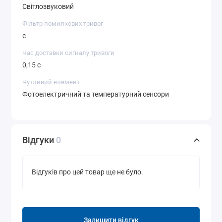
Світлозвуковий
Фільтр помилкових тривог
є
Час доставки сигналу тривоги
0,15 с
Чутливий елемент
Фотоелектричний та температурний сенсори
Відгуки
0
Відгуків про цей товар ще не було.
Залишити відгук