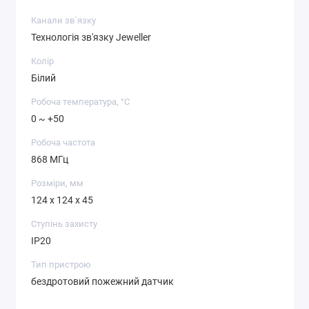
Канали зв`язку
Технологія зв'язку Jeweller
Колір
Білий
Робоча температура, °C
0 ~ +50
Робоча частота
868 МГц
Розміри, мм
124 x 124 x 45
Ступінь захисту
IP20
Тип пристрою
бездротовий пожежний датчик