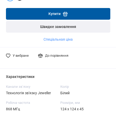
Детальніше
Детальніше
Купити
Швидке замовлення
Спеціальная ціна
У вибране
До порівняння
Характеристики
Канали зв`язку
Колір
Технологія зв'язку Jeweller
Білий
Робоча частота
Розміри, мм
868 МГц
124 x 124 x 45