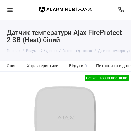
Датчик температури Ajax FireProtect
2 SB (Heat) білий
Головна
Розумний будинок
Захист від пожежі
Датчик температури 
Опис
Характеристики
Відгуки
0
Питання та відпов
Безкоштовна доставка