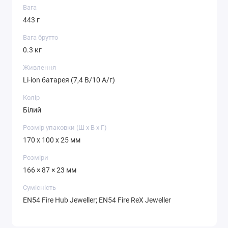
Вага
443 г
Вага брутто
0.3 кг
Живлення
Li-ion батарея (7,4 В/10 А/г)
Колір
Білий
Розмір упаковки (Ш х В х Г)
170 x 100 x 25 мм
Розміри
166 × 87 × 23 мм
Сумісність
EN54 Fire Hub Jeweller; EN54 Fire ReX Jeweller