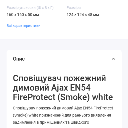
Розмір упаковки (Ш х В х Г)
Розміри
160 x 160 x 50 мм
124 × 124 × 48 мм
Всі характеристики
Опис
Сповіщувач пожежний
димовий Ajax EN54
FireProtect (Smoke) white
Сповіщувач пожежний димовий Ajax EN54 FireProtect
(Smoke) white призначений для раннього виявлення
задимлення в приміщеннях та швидкого