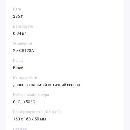
Вага
295 г
Вага брутто
0.34 кг
Живлення
2 × CR123A
Колір
Білий
Метод роботи
двоспектральний оптичний сенсор
Робоча температура
0 °C - +50 °C
Розмір упаковки (Ш х В х Г)
160 x 160 x 50 мм
Розміри