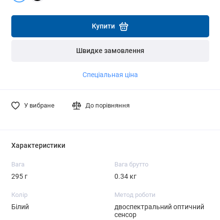
Детальніше
Детальніше
Купити
Швидке замовлення
Спеціальная ціна
У вибране
До порівняння
Характеристики
Вага
Вага брутто
295 г
0.34 кг
Колір
Метод роботи
Білий
двоспектральний оптичний
сенсор