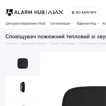
ВСІ КАТЕГОРІЇ
Централі керування (Hub)
Сигналізація
Відеонагляд
К
Сповіщувач пожежний тепловий зі звук
Головна
Розумний будинок
Захист від пожежі
Сповіщувач пожежни