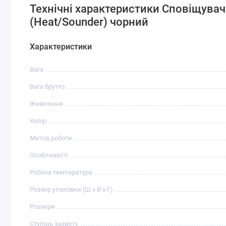
Технічні характеристики Сповіщувач
(Heat/Sounder) чорний
Характеристики
Вага
Вага брутто
Живлення
Колір
Метод роботи
Особливості
Робоча температура
Розмір упаковки (Ш х В х Г)
Розміри
Ступінь захисту