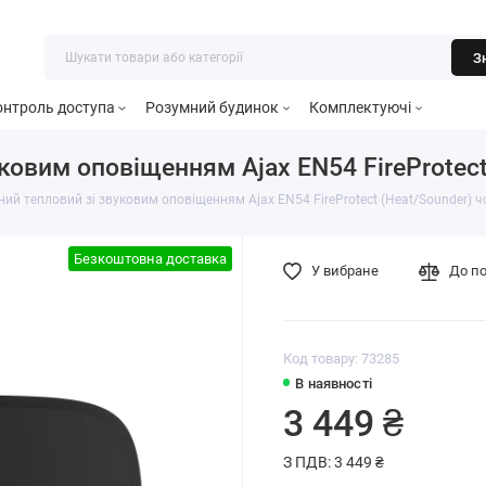
З
онтроль доступа
Розумний будинок
Комплектуючі
овим оповіщенням Ajax EN54 FireProtect
й тепловий зі звуковим оповіщенням Ajax EN54 FireProtect (Heat/Sounder) 
Безкоштовна доставка
У вибране
До п
Код товару: 73285
В наявності
3 449 ₴
З ПДВ: 3 449 ₴