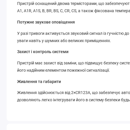
Пристрій оснащений двома термісторами, що забезпечуют
A1, A1R, A1S, B, BR, BS, C, CR, CS, а також фіксована темп
Потужне звукове оповіщення
У разі тривоги активується звуковий сигнал із гучністю до
уваги навіть у шумних або великих приміщеннях.
Захист і контроль системи
Пристрій має захист від заміни, що підвищує безпеку сис
його надійним елементом пожежної сигналізації.
Живлення та габарити
Живлення здійснюється від 2×CR123A, що забезпечує авто
дозволяють легко інтегрувати його в систему безпеки будь