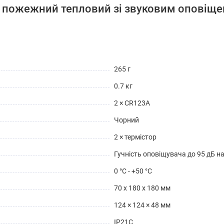
 пожежний тепловий зі звуковим оповіщен
265 г
0.7 кг
2 × CR123A
Чорний
2 × термістор
Гучність оповіщувача до 95 дБ на 
0 °C - +50 °C
70 x 180 x 180 мм
124 × 124 × 48 мм
IP21C