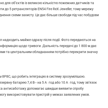
но для об’єктів із великою кількістю пожежних датчиків та
 до 5 ретрансляторів EN54 Fire ReX Jeweller, тому мережу
нення схеми захисту. Це дає більше свободи під час побудови
ал надходить майже одразу після події. Фото передаються на
нформацію щодо тривоги. Дальність передачі до 1 800 м дає
оями та центральним обладнанням потрібно перекрити значну
м 8P8C, що робить інтеграцію в систему зрозумілішою.
зервну батарею 7,4 В⎓ на 5 А⋅год або 10 А⋅год, тому зв’язок
имка антисаботажу допомагає швидше виявити спробу
 змогу використовувати пристрій у межах заявлених умов.