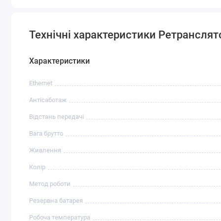
Технічні характеристики Ретранслято
Характеристики
Ethernet
Антісаботаж
Відстань передачі
Вага брутто
Живлення
Колір
Метод роботи
Резервна батарея
Робоча температура