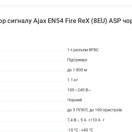
р сигналу Ajax EN54 Fire ReX (8EU) ASP ч
1 × разъем 8P8C
Підтримує
до 1 800 м
1.1 кг
100—240 В~
Чорний
до 5 ППКП; до 199 пристроїв
7,4 В⎓, 5 А⋅г/10 А⋅г
-10 °C - +40 °C