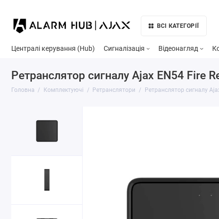
ВСІ КАТЕГОРІЇ
Централі керування (Hub)
Сигналізація
Відеонагляд
К
Ретранслятор сигналу Ajax EN54 Fire R
Головна
Комплектуючі
Ретранслятори
Ретранслятор сигналу Ajax