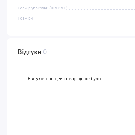
Розмір упаковки (Ш х В х Г)
Розміри
Відгуки
0
Відгуків про цей товар ще не було.