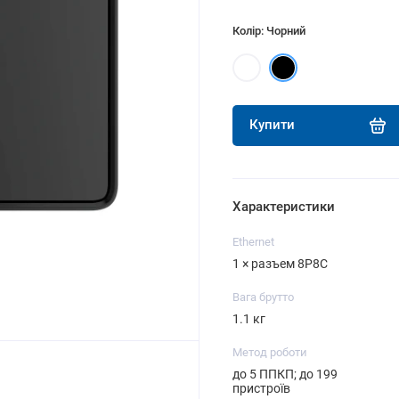
Колір: Чорний
Купити
Характеристики
Ethernet
1 × разъем 8P8C
Вага брутто
1.1 кг
Метод роботи
до 5 ППКП; до 199
пристроїв