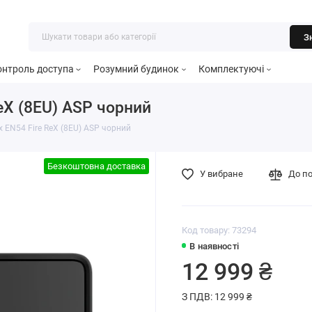
З
онтроль доступа
Розумний будинок
Комплектуючі
eX (8EU) ASP чорний
 EN54 Fire ReX (8EU) ASP чорний
Безкоштовна доставка
У вибране
До п
Код товару: 73294
В наявності
12 999 ₴
З ПДВ: 12 999 ₴