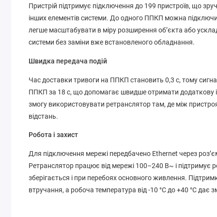
Пристрій підтримує підключення до 199 пристроїв, що зруч
інших елементів системи. До одного ППКП можна підключити
легше масштабувати в міру розширення об’єкта або усклад
системи без заміни вже встановленого обладнання.
Швидка передача подій
Час доставки тривоги на ППКП становить 0,3 с, тому сигн
ППКП за 18 с, що допомагає швидше отримати додаткову і
змогу використовувати ретранслятор там, де між пристр
відстань.
Робота і захист
Для підключення мережі передбачено Ethernet через роз’є
Ретранслятор працює від мережі 100–240 В~ і підтримує ре
зберігається і при перебоях основного живлення. Підтр
втручання, а робоча температура від -10 °C до +40 °C дає