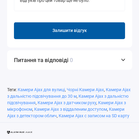
Відгуків про цей товар ще не було.
Залишити відгук
Питання та відповіді
0
Теги:
Камери Ajax для вулиці
,
Чорні Камери Ajax
,
Камери Ajax
з дальністю підсвічування до 30 м
,
Камери Ajax з дальністю
підсвічування
,
Камери Ajax з датчиком руху
,
Камери Ajax з
мікрофоном
,
Камери Ajax з віддаленим доступом
,
Камери
Ajax з детектором облич
,
Камери Ajax с записом на SD карту