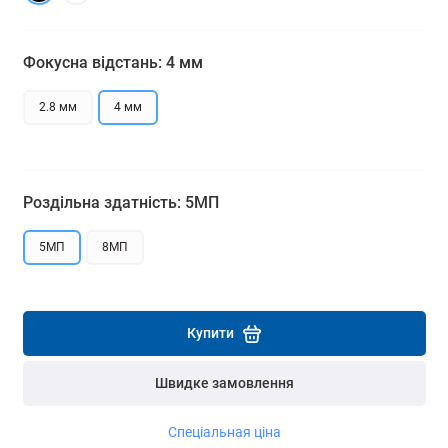
Детальніше
Детальніше
Фокусна відстань: 4 мм
2.8 мм
4 мм
Роздільна здатність: 5МП
5МП
8МП
Купити
Швидке замовлення
Спеціальная ціна