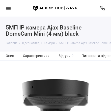
5МП IP камера Ajax Baseline
DomeCam Mini (4 мм) black
Головна
Відеонагляд
Камери
5МП IP камера Ajax Baseline DomeCa
Опис
Характеристики
Відгуки
0
Питання та відпов