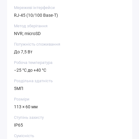
Мережеві інтерфейси
RJ-45 (10/100 Base-T)
Метод зберігання
NVR; microSD
Потужність споживання
До 7,5 Вт
Робоча температура
−25 °C до +40 °C
Роздільна здатність
5МП
Розміри
113 × 60 мм
Ступінь захисту
IP65
Сумісність