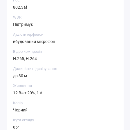
PoE
802.3af
WDR
Підтримує
Аудіо інтерфейси
вбудований мікрофон
Відео компресія
H.265; H.264
Дальність підсвічування
до 30 м
Живлення
12 В⎓ ± 20%, 1 А
Колір
Чорний
Кути огляду
85°