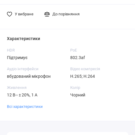
У вибране
До порівняння
Характеристики
HDR
PoE
Підтримує
802.3af
Аудіо інтерфейси
Відео компресія
вбудований мікрофон
H.265; H.264
Живлення
Колір
12 В⎓ ± 20%, 1 А
Чорний
Всі характеристики