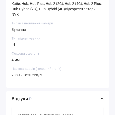
Хаби: Hub; Hub Plus; Hub 2 (2G); Hub 2 (4G); Hub 2 Plus;
Hub Hybrid (2G); Hub Hybrid (4G)Відеореєстратори:
NVR
Тип встановлення камери
Вулична
Тип підсвічування
ІЧ
Фокусна відстань
4 мм
Частота кадрів (головний потік)
2880 × 1620 25к/с
Відгуки
0