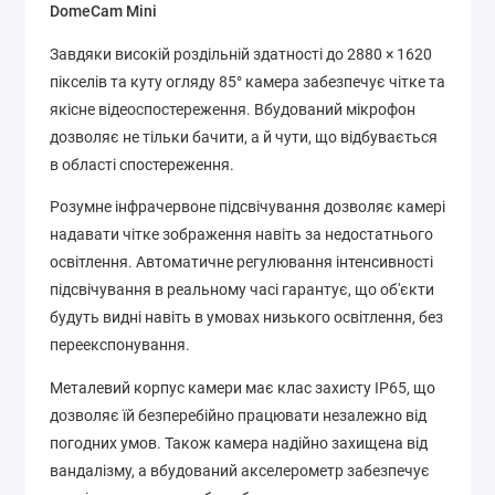
DomeCam Mini
Завдяки високій роздільній здатності до 2880 × 1620
пікселів та куту огляду 85° камера забезпечує чітке та
якісне відеоспостереження. Вбудований мікрофон
дозволяє не тільки бачити, а й чути, що відбувається
в області спостереження.
Розумне інфрачервоне підсвічування дозволяє камері
надавати чітке зображення навіть за недостатнього
освітлення. Автоматичне регулювання інтенсивності
підсвічування в реальному часі гарантує, що об'єкти
будуть видні навіть в умовах низького освітлення, без
переекспонування.
Металевий корпус камери має клас захисту IP65, що
дозволяє їй безперебійно працювати незалежно від
погодних умов. Також камера надійно захищена від
вандалізму, а вбудований акселерометр забезпечує