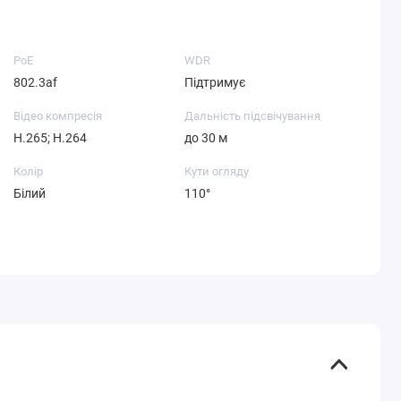
PoE
WDR
802.3af
Підтримує
Відео компресія
Дальність підсвічування
H.265; H.264
до 30 м
Колір
Кути огляду
Білий
110°