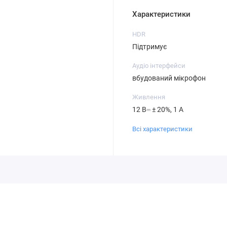
Характеристики
HDR
Підтримує
Аудіо інтерфейси
вбудований мікрофон
Живлення
12 В⎓ ± 20%, 1 А
Всі характеристики