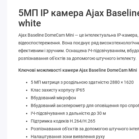
5МП IP камера Ajax Baseli
white
Ajax Baseline DomeCam Mini — це інтелектуальна IP-камера
відеоспостереження. Вона поєднує ряд високотехнологічн
ефективним і зручним. Оснащена ІЧ-підсвічуванням, вбудо
розпізнавання об'єктів за допомогою штучного інтелекту.
Ключові можливості камери Ajax Baseline DomeCam Mini
5 МП матриця з роздільною здатністю 2880 × 1620
Клас захисту корпусу ІР65
Вбудований мікрофон
Вбудований акселерометр для оповіщення про спро
ІЧ-підсвічування з дальністю до 30 м
Підтримка кодеків H.264/H.265
Розпізнавання об'єктів за допомогою штучного інте
Налаштування зони виявлення руху