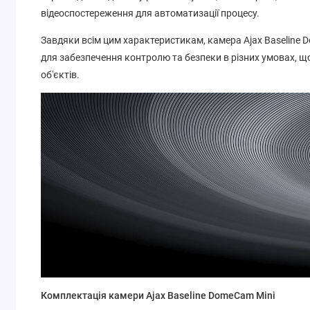
відеоспостереження для автоматизації процесу.
Завдяки всім цим характеристикам, камера Ajax Baseline 
для забезпечення контролю та безпеки в різних умовах, що
об'єктів.
Комплектація камери Ajax Baseline DomeCam Mini