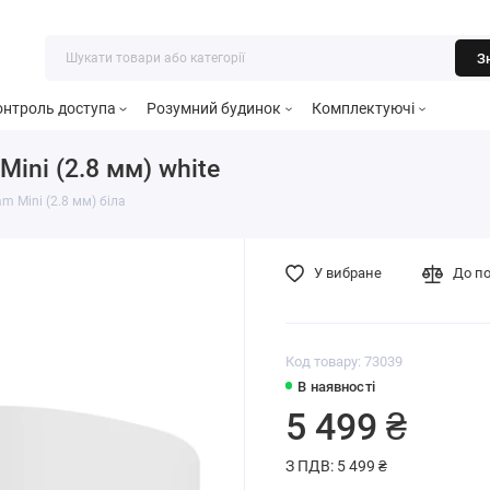
З
онтроль доступа
Розумний будинок
Комплектуючі
ini (2.8 мм) white
m Mini (2.8 мм) біла
У вибране
До п
Код товару: 73039
В наявності
5 499 ₴
З ПДВ: 5 499 ₴