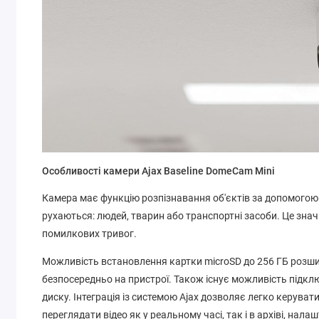
Особливості камери Ajax Baseline DomeCam Mini
Камера має функцію розпізнавання об'єктів за допомогою 
рухаються: людей, тварин або транспортні засоби. Це знач
помилкових тривог.
Можливість встановлення картки microSD до 256 ГБ розш
безпосередньо на пристрої. Також існує можливість підк
диску. Інтеграція із системою Ajax дозволяє легко керув
переглядати відео як у реальному часі, так і в архіві, на