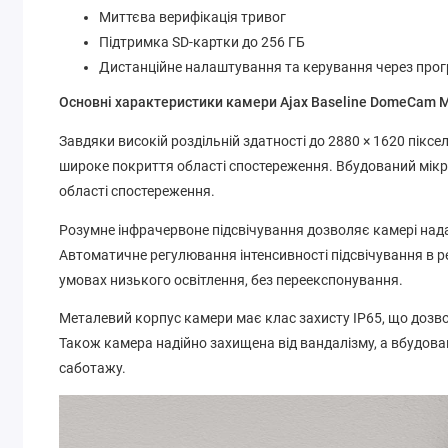
Миттєва верифікація тривог
Підтримка SD-картки до 256 ГБ
Дистанційне налаштування та керування через про
Основні характеристики камери Ajax Baseline DomeCam M
Завдяки високій роздільній здатності до 2880 × 1620 піксе
широке покриття області спостереження. Вбудований мікро
області спостереження.
Розумне інфрачервоне підсвічування дозволяє камері нада
Автоматичне регулювання інтенсивності підсвічування в ре
умовах низького освітлення, без переекспонування.
Металевий корпус камери має клас захисту IP65, що дозво
Також камера надійно захищена від вандалізму, а вбудов
саботажу.