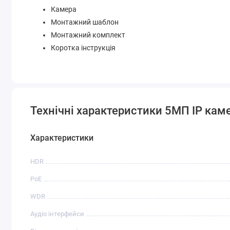
Камера
Монтажний шаблон
Монтажний комплект
Коротка інструкція
Технічні характеристики 5МП IP каме
Характеристики
HDR
PoE
WDR
Аудіо інтерфейси