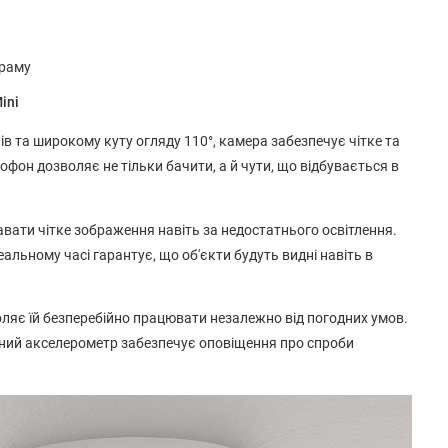
граму
ini
лів та широкому куту огляду 110°, камера забезпечує чітке та
фон дозволяє не тільки бачити, а й чути, що відбувається в
вати чітке зображення навіть за недостатнього освітлення.
альному часі гарантує, що об'єкти будуть видні навіть в
ляє їй безперебійно працювати незалежно від погодних умов.
аний акселерометр забезпечує оповіщення про спроби