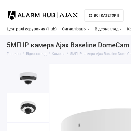
ВСІ КАТЕГОРІЇ
Централі керування (Hub)
Сигналізація
Відеонагляд
К
5МП IP камера Ajax Baseline DomeCam M
Головна
Відеонагляд
Камери
5МП IP камера Ajax Baseline DomeCa