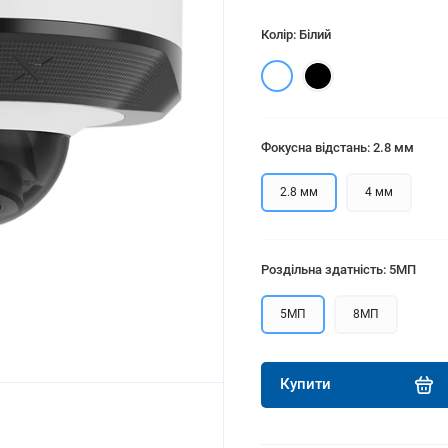
Колір: Білий
Фокусна відстань: 2.8 мм
2.8 мм
4 мм
Роздільна здатність: 5МП
5МП
8МП
Купити