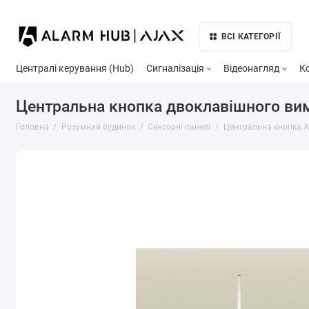
ВСІ КАТЕГОРІЇ
Централі керування (Hub)
Сигналізація
Відеонагляд
К
Центральна кнопка двоклавішного вими
Головна
Розумний будинок
Сенсорні панелі
Центральна кнопка Aj