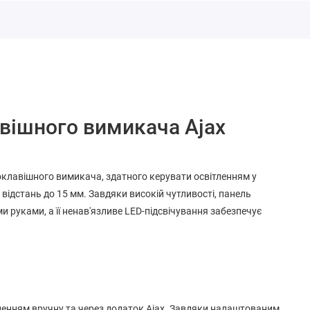
вішного вимикача Ajax
оклавішного вимикача, здатного керувати освітленням у
а відстань до 15 мм. Завдяки високій чутливості, панель
руками, а її ненав'язливе LED-підсвічування забезпечує
енням вручну та через додаток Ajax. Завдяки налаштованим