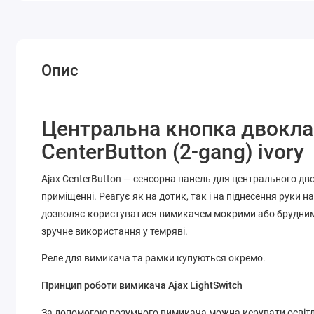
Опис
Центральна кнопка двокла
CenterButton (2-gang) ivory
Ajax CenterButton — сенсорна панель для центрального дв
приміщенні. Реагує як на дотик, так і на піднесення руки н
дозволяє користуватися вимикачем мокрими або брудними 
зручне використання у темряві.
Реле для вимикача та рамки купуються окремо.
Принцип роботи вимикача Ajax LightSwitch
За допомогою розумного вимикача можна керувати освітл