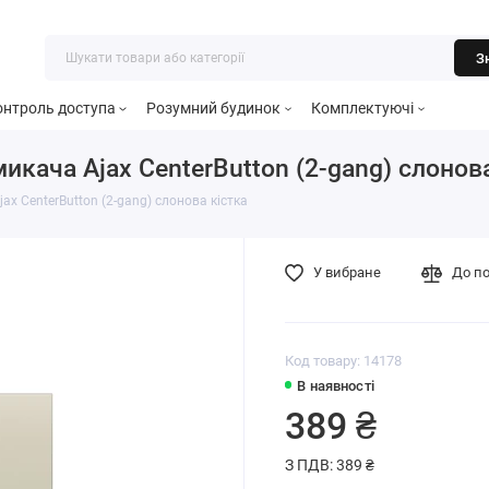
З
онтроль доступа
Розумний будинок
Комплектуючі
кача Ajax CenterButton (2-gang) слонова
ax CenterButton (2-gang) слонова кістка
У вибране
До п
Код товару: 14178
В наявності
389 ₴
З ПДВ: 389 ₴