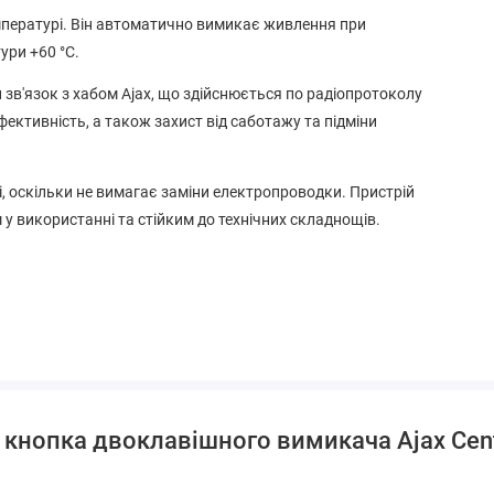
мпературі. Він автоматично вимикає живлення при
ури +60 °C.
 зв'язок з хабом Ajax, що здійснюється по радіопротоколу
ефективність, а також захист від саботажу та підміни
і, оскільки не вимагає заміни електропроводки. Пристрій
у використанні та стійким до технічних складнощів.
 кнопка двоклавішного вимикача Ajax Cente