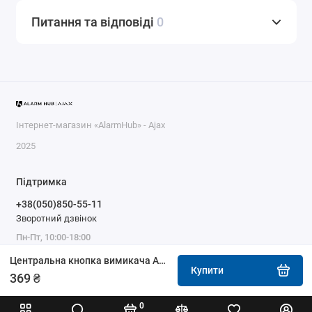
Питання та відповіді
0
Інтернет-магазин «AlarmHub» - Ajax
2025
Підтримка
+38(050)850-55-11
Зворотний дзвінок
Пн-Пт, 10:00-18:00
Центральна кнопка вимикача Ajax CenterButton (1-gang/2-way) димчаста
Купити
369 ₴
0