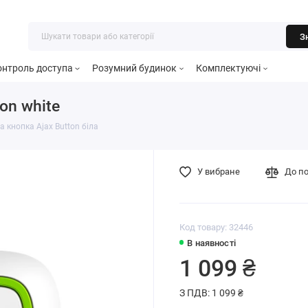
З
онтроль доступа
Розумний будинок
Комплектуючі
on white
 кнопка Ajax Button біла
У вибране
До п
Код товару: 32446
В наявності
1 099 ₴
З ПДВ: 1 099 ₴