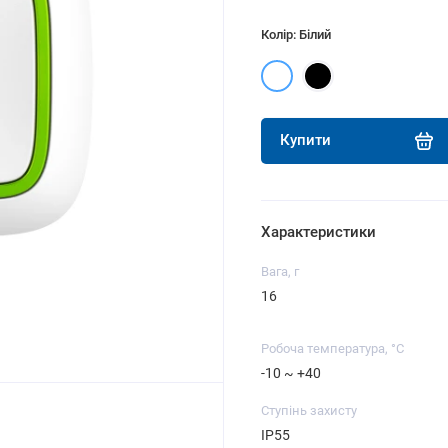
Колір: Білий
Купити
Характеристики
Вага, г
16
Робоча температура, °C
-10 ~ +40
Ступінь захисту
IP55