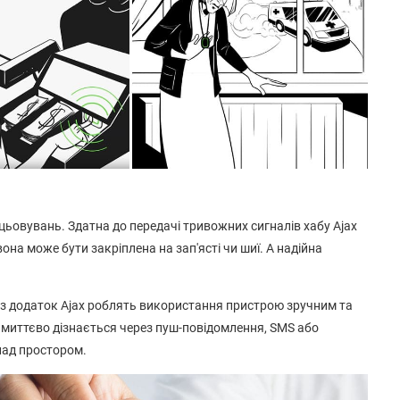
ьовувань. Здатна до передачі тривожних сигналів хабу Ajax
вона може бути закріплена на зап'ясті чи шиї. А надійна
ез додаток Ajax роблять використання пристрою зручним та
ач миттєво дізнається через пуш-повідомлення, SMS або
над простором.