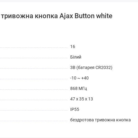
тривожна кнопка Ajax Button white
16
Білий
3В (батарея CR2032)
-10 ~ +40
868 МГц
47 x 35 x 13
IP55
бездротова тривожна кнопка