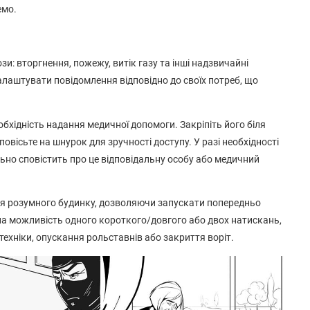
емо.
и: вторгнення, пожежу, витік газу та інші надзвичайні
алаштувати повідомлення відповідно до своїх потреб, що
обхідність надання медичної допомоги. Закріпіть його біля
повісьте на шнурок для зручності доступу. У разі необхідності
ьно сповістить про це відповідальну особу або медичний
ля розумного будинку, дозволяючи запускати попередньо
на можливість одного короткого/довгого або двох натискань,
техніки, опускання рольставнів або закриття воріт.