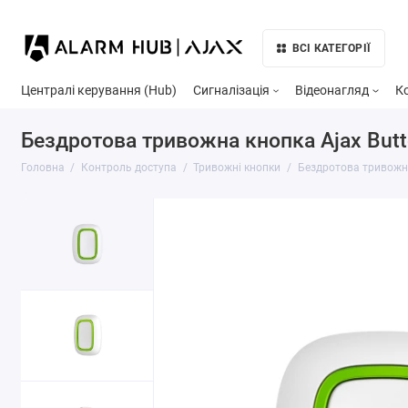
ВСІ КАТЕГОРІЇ
Централі керування (Hub)
Сигналізація
Відеонагляд
К
Бездротова тривожна кнопка Ajax Butt
Головна
Контроль доступа
Тривожні кнопки
Бездротова тривожна