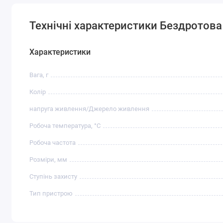
Технічні характеристики Бездротова 
Характеристики
Вага, г
Колір
напруга живлення/Джерело живлення
Робоча температура, °C
Робоча частота
Розміри, мм
Ступінь захисту
Тип пристрою