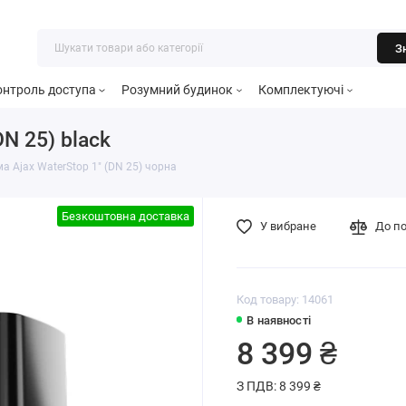
З
онтроль доступа
Розумний будинок
Комплектуючі
N 25) black
а Ajax WaterStop 1″ (DN 25) чорна
Безкоштовна доставка
У вибране
До п
Код товару: 14061
В наявності
8 399 ₴
З ПДВ: 8 399 ₴