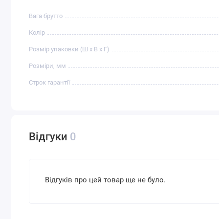
Вага брутто
Колір
Розмір упаковки (Ш х В х Г)
Розміри, мм
Строк гарантії
Відгуки
0
Відгуків про цей товар ще не було.