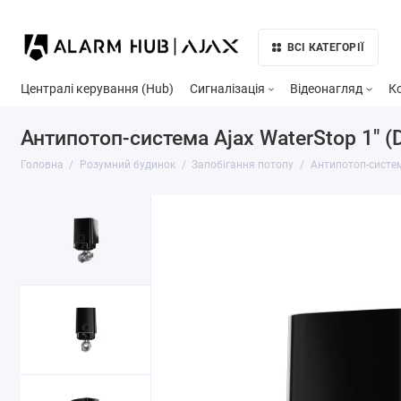
ВСІ КАТЕГОРІЇ
Централі керування (Hub)
Сигналізація
Відеонагляд
К
Антипотоп-система Ajax WaterStop 1″ (D
Головна
Розумний будинок
Запобігання потопу
Антипотоп-систем