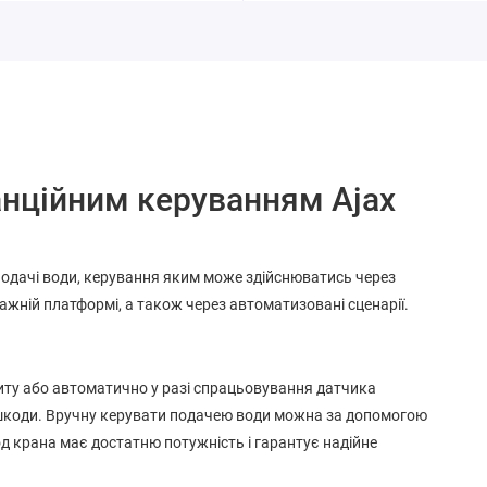
анційним керуванням Ajax
подачі води, керування яким може здійснюватись через
тажній платформі, а також через автоматизовані сценарії.
иту або автоматично у разі спрацьовування датчика
 шкоди. Вручну керувати подачею води можна за допомогою
д крана має достатню потужність і гарантує надійне