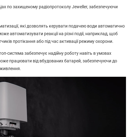
jax по захищеному радіопротоколу Jeweller, забезпечуючи
оматизації, які дозволять керувати подачею води автоматично
оже автоматизувати реакції на різні події, наприклад, щоб
тчиків протікання або під час активації режиму охорони.
топ-система забезпечує надійну роботу навіть в умовах
 може працювати від вбудованих батарей, забезпечуючи до
у живлення.