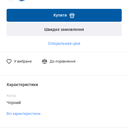
Детальніше
Детальніше
Купити
Швидке замовлення
Спеціальная ціна
У вибране
До порівняння
Характеристики
Колір
Чорний
Всі характеристики