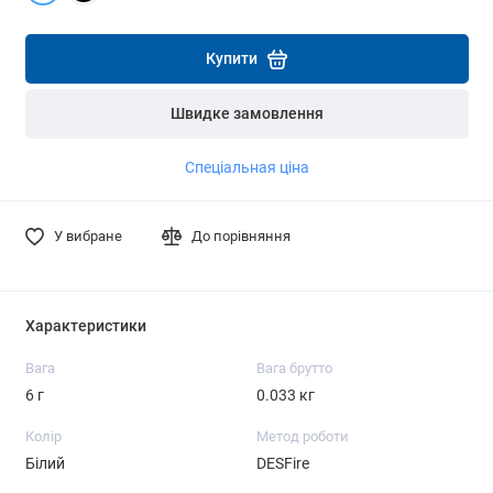
Детальніше
Детальніше
Купити
Швидке замовлення
Спеціальная ціна
У вибране
До порівняння
Характеристики
Вага
Вага брутто
6 г
0.033 кг
Колір
Метод роботи
Білий
DESFire