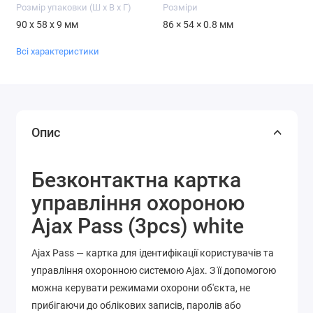
Розмір упаковки (Ш х В х Г)
Розміри
90 x 58 x 9 мм
86 × 54 × 0.8 мм
Всі характеристики
Опис
Безконтактна картка
управління охороною
Ajax Pass (3pcs) white
Ajax Pass — картка для ідентифікації користувачів та
управління охоронною системою Ajax. З її допомогою
можна керувати режимами охорони об'єкта, не
прибігаючи до облікових записів, паролів або