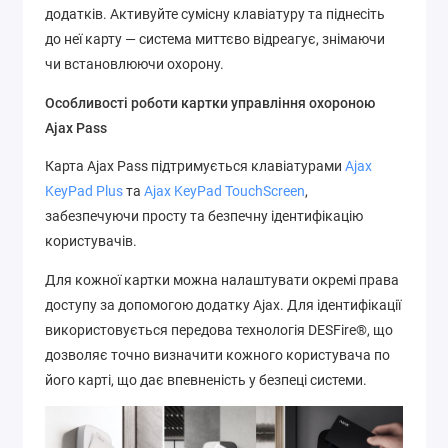
додатків. Активуйте сумісну клавіатуру та піднесіть
до неї карту — система миттєво відреагує, знімаючи
чи встановлюючи охорону.
Особливості роботи картки управління охороною
Ajax Pass
Карта Ajax Pass підтримується клавіатурами
Ajax
KeyPad Plus
та
Ajax KeyPad TouchScreen
,
забезпечуючи просту та безпечну ідентифікацію
користувачів.
Для кожної картки можна налаштувати окремі права
доступу за допомогою додатку Ajax. Для ідентифікації
використовується передова технологія DESFire®, що
дозволяє точно визначити кожного користувача по
його карті, що дає впевненість у безпеці системи.