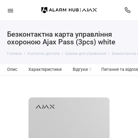
Безконтактна карта управління
охороною Ajax Pass (3pcs) white
Головна
Контроль доступа
Брелки для управління
Безконтактна к
Опис
Характеристики
Відгуки
0
Питання та відпов