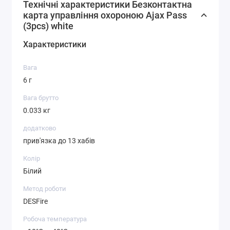
Технічні характеристики Безконтактна
карта управління охороною Ajax Pass
(3pcs) white
Характеристики
Вага
6 г
Вага брутто
0.033 кг
додатково
прив'язка до 13 хабів
Колір
Білий
Метод роботи
DESFire
Робоча температура