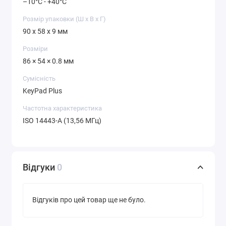
–10°C - +40°C
Розмір упаковки (Ш х В х Г)
90 x 58 x 9 мм
Розміри
86 × 54 × 0.8 мм
Сумісність
KeyPad Plus
Частотна характеристика
ISO 14443-А (13,56 МГц)
Відгуки
0
Відгуків про цей товар ще не було.