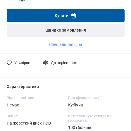
Детальніше
Детальніше
Купити
Швидке замовлення
Спеціальная ціна
У вибране
До порівняння
Характеристики
Відеоаналітика.
Вид (форм фактор).
Немає
Кубічна
Запис.
Категорія кута огляду по
горизонталі.
На жорсткий диск HDD
100 і більше