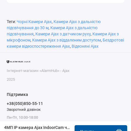
Теги:
Чорні Камери Ajax
,
Камери Ajax з дальністю
підсвічування до 30 м
,
Камери Ajax з дальністю
підсвічування
,
Камери Ajax з датчиком руху
,
Камери Ajax з
мікрофоном
,
Камери Ajax з віддаленим доступом
,
Бездротові
камери відеоспостереження Ajax
,
Відеоняні Ajax
Інтернет-магазин «AlarmHub» - Ajax
2025
Підтримка
+38(050)850-55-11
Зворотний дзвінок
Пн-Пт, 10:00-18:00
4МП IP камера Ajax IndoorCam чорна