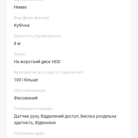
Немає
Вид (форм фактор).
Кубічна
Дальність підсвічування.
8 м
Запис.
На жорсткий диск HDD
Категорія кута огляду по горизонталі.
100 і більше
Об'єктив камери.
Фіксований
Особливості камери.
Датчик руху, Віддалений доступ, Висока роздільна
здатність, Відеоняня
Підтримка аудіо.