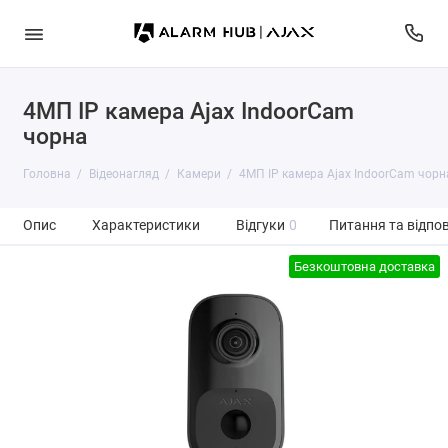
4МП IP камера Ajax IndoorCam
чорна
Головна
Відеонагляд
Камери
4МП IP камера Ajax IndoorCam чорн
Опис
Характеристики
Відгуки
0
Питання та відпов
Безкоштовна доставка