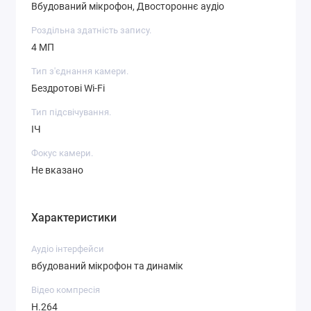
Вбудований мікрофон, Двостороннє аудіо
Роздільна здатність запису.
4 МП
Тип з'єднання камери.
Бездротові Wi-Fi
Тип підсвічування.
ІЧ
Фокус камери.
Не вказано
Характеристики
Аудіо інтерфейси
вбудований мікрофон та динамік
Відео компресія
H.264