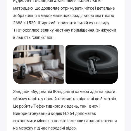
будинках. Оснащена 4-мегапіксельною CMOS-
матрицею, що дозволяє отримувати чітке і детальне
зображення з максимальною роздільною здатністю
2688 × 1520. Широкий горизонтальний кут огляду
110° охоплює велику частину приміщення, знижуючи
кількість "сліпих" зон.
Завдяки вбудованій ІК-підсвітці камера здатна вести
зйомку навіть у повній темряві на відстані до 8 метрів.
Це робить її ефективною як вдень, так і вночі.
Використовуваний кодек H.264 допомагає
зекономити місце на носіях і зменшити навантаження
на мережу під час передачі відео.