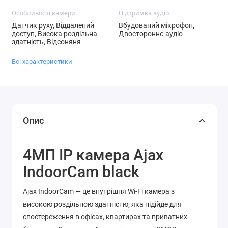
Особливості камери.
Підтримка аудіо.
Датчик руху, Віддалений
Вбудований мікрофон,
доступ, Висока роздільна
Двостороннє аудіо
здатність, Відеоняня
Всі характеристики
Опис
4МП IP камера Ajax
IndoorCam black
Ajax IndoorCam — це внутрішня Wi-Fi камера з
високою роздільною здатністю, яка підійде для
спостереження в офісах, квартирах та приватних