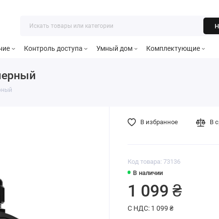
Н
ние
Контроль доступа
Умный дом
Комплектующие
черный
рный
В избранное
В 
Код товара: 73136
В наличии
1 099 ₴
С НДС: 1 099 ₴