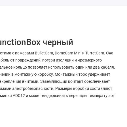
unctionBox черный
стима с камерами BulletCam, DomeCam Mini и TurretCam. Она
ель от повреждений, потери изоляции и чрезмерного
ельное кольцо позволяет использовать один или два кабеля,
знений в монтажную коробку. Монтажный трос удерживает
закрепления винтами. Заземляющий контакт обеспечивает
ормами электробезопасности. Размеры коробки составляют
 алюминия ADC12 и может выдерживать перепады температур от