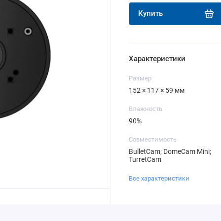
Купить
Характеристики
Размер
152 × 117 × 59 мм
Влажность
90%
Совместимость
BulletCam; DomeCam Mini;
TurretCam
Все характеристики