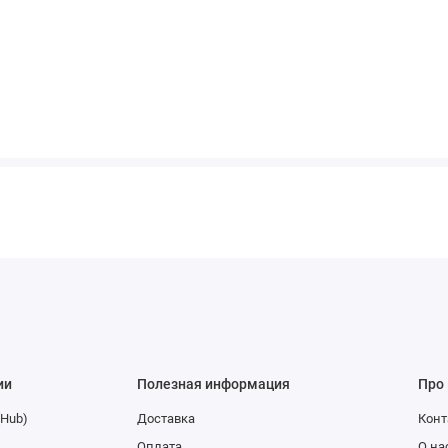
ии
Полезная информация
Про
(Hub)
Доставка
Конт
Оплата
О на