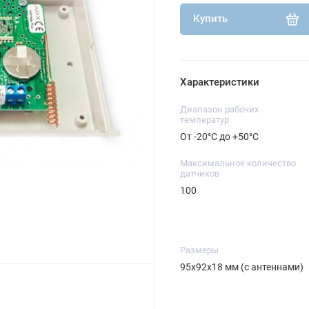
Купить
Характеристики
Диапазон рабочих
температур
От -20°С до +50°С
Максимальное количество
датчиков
100
Размеры
95х92х18 мм (с антеннами)