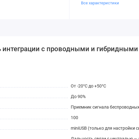
Все характеристики
ь интеграции с проводными и гибридными
От -20°С до +50°С
До 90%
Приемник сигнала беспроводных
100
miniUSB (только для настройки 
Дальность связи с централью — 