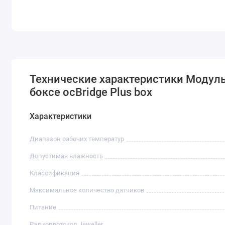
Технические характеристики Модул
боксе ocBridge Plus box
Характеристики
Диапазон рабочих температур
Допустимая влажность
Классификация
Максимальное количество датчиков
Питание
Радиопротокол Jeweller