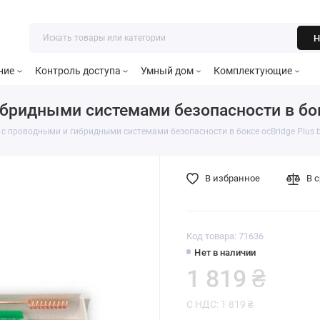
Н
ние
Контроль доступа
Умный дом
Комплектующие
бридными системами безопасности в бокс
с проводными и гибридными системами безопасности в боксе ocBridge Plus 
В избранное
В 
Код товара: 71636
Нет в наличии
1 819 ₴
С НДС: 1 819 ₴