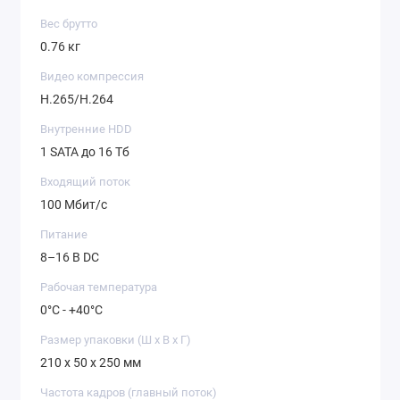
Вес брутто
0.76 кг
Видео компрессия
H.265/H.264
Внутренние HDD
1 SATA до 16 Тб
Входящий поток
100 Мбит/с
Питание
8–16 В DС
Рабочая температура
0°С - +40°С
Размер упаковки (Ш х В х Г)
210 x 50 x 250 мм
Частота кадров (главный поток)