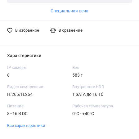
Подробнее
Подробнее
Специальная цена
В избранное
В сравнение
Характеристики
IP камеры
Вес
8
583 г
Видео компрессия
Внутренние HDD
H.265/H.264
1 SATA до 16 Тб
Питание
Рабочая температура
8–16 В DС
0°С - +40°С
Все характеристики