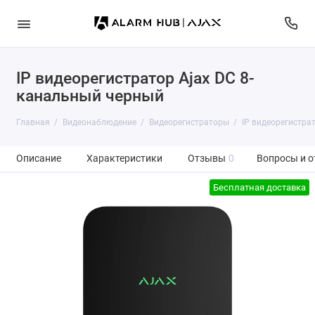
IP видеорегистратор Ajax DC 8-
канальный черный
Главная
Видеонаблюдение
Видеорегистраторы
IP видеорегистра
Описание
Характеристики
Отзывы
0
Вопросы и о
Бесплатная доставка