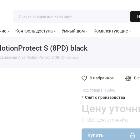
Н
ние
Контроль доступа
Умный дом
Комплектующие
tionProtect S (8PD) black
вижения Ajax MotionProtect S (8PD) черный
В избранное
В 
Код товара: 13892
Снят с производства
Цену уточн
С НДС: Цену уточняйте
Купить