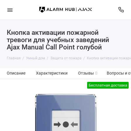
Кнопка активации пожарной
тревоги для учебных заведений
Ajax Manual Call Point голубой
Главная
Умный дом
Защита от пожара
Кнопка активации пожарно
Описание
Характеристики
Отзывы
0
Вопросы и о
Бесплатная доставка