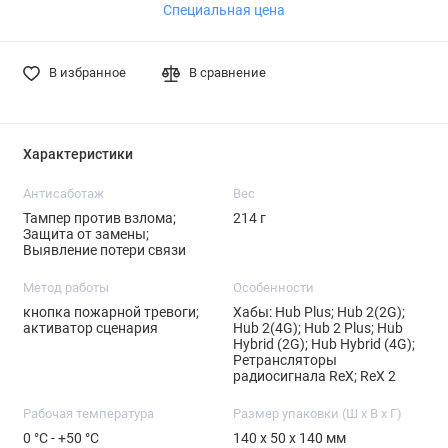
Специальная цена
части платежа.
части платежа.
Подробнее
Подробнее
Подробнее
В избранное
В сравнение
Характеристики
Антисаботаж
Вес
Тампер против взлома;
214 г
Защита от замены;
Выявление потери связи
Метод работы
Особенности
кнопка пожарной тревоги;
Хабы: Hub Plus; Hub 2(2G);
активатор сценария
Hub 2(4G); Hub 2 Plus; Hub
Hybrid (2G); Hub Hybrid (4G);
Ретрансляторы
радиосигнала ReX; ReX 2
Рабочая температура
Размер упаковки (Ш х В х Г)
0 °C - +50 °C
140 x 50 x 140 мм