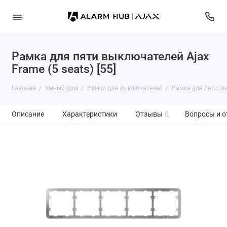
Рамка для пяти выключателей Ajax
Frame (5 seats) [55]
Главная
Умный дом
Рамки для выключателей
Рамка для пяти вы
Описание
Характеристики
Отзывы
0
Вопросы и о