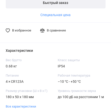
Быстрый заказ
части платежа.
части платежа.
Подробнее
Подробнее
Подробнее
Специальная цена
В избранное
В сравнение
Характеристики
Вес брутто
Класс защиты
0.68 кг
IP54
Питание
Рабочая температура
4 × CR123A
–10 °C - +50 °C
Размер упаковки (Ш х В х Г)
Уровень громкости звука
180 x 50 x 180 мм
до 100 дБ на расстоянии 1 м
Все характеристики