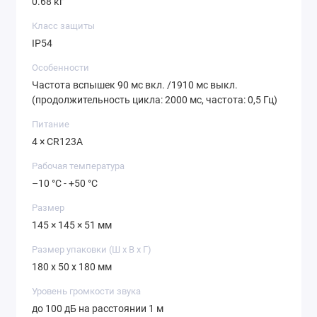
0.68 кг
Класс защиты
IP54
Особенности
Частота вспышек 90 мс вкл. /1910 мс выкл.
(продолжительность цикла: 2000 мс, частота: 0,5 Гц)
Питание
4 × CR123A
Рабочая температура
–10 °C - +50 °C
Размер
145 × 145 × 51 мм
Размер упаковки (Ш х В х Г)
180 x 50 x 180 мм
Уровень громкости звука
до 100 дБ на расстоянии 1 м