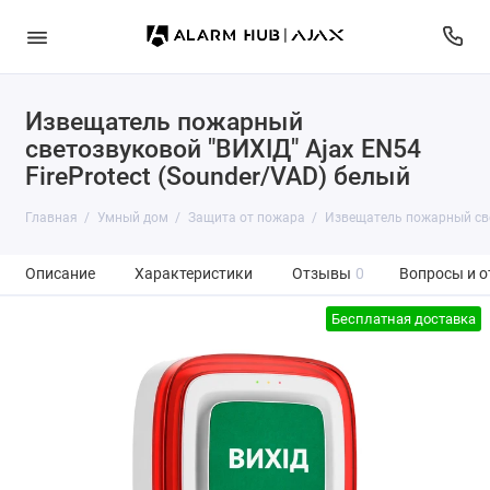
Извещатель пожарный
светозвуковой "ВИХІД" Ajax EN54
FireProtect (Sounder/VAD) белый
Главная
Умный дом
Защита от пожара
Извещатель пожарный свет
Описание
Характеристики
Отзывы
0
Вопросы и о
Бесплатная доставка